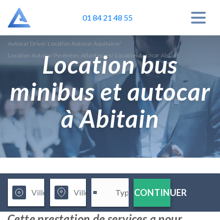
01 84 21 48 55
Autocar Drive
/
Location Autocar Aquitaine
/
Location bus
Location Autocar Pyrénées-Atlantiques
/
Location Autocar Abitain
minibus et autocar
à Abitain
CONTINUER
Cette prestation de services a pour