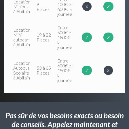
Location
9
100€ et
Minibus
X
✓
Places
600€ la
à Abitain
journée
Entre
Location
500€ et
Mini
19 à 22
1800€
✓
✓
autocar
Places
la
à Abitain
journée
Entre
Location
600€ et
Autobus
53 à 65
1500€
✓
X
Scolaire
Places
la
à Abitain
journée
Pas sûr de vos besoins exacts ou besoin
de conseils. Appelez maintenant et