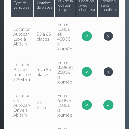
Prix de la
Location
Location
Type de
Nombre
location
avec
sans
véhicules
de places
par jour
chauffeur
chauffeur
Entre
Location
1000€
Autocar
53 à 85
et
✓
X
Luxe à
places
4000€
Abitain
la
journée
Entre
Location
800€ et
Bus de
55 à 85
2500€
✓
X
tourisme
places
la
à Abitain
journée
Location
Entre
Car
600€ et
75
Autocar-
1500€
✓
✓
Places
Drive à
la
Abitain
journée
Entre