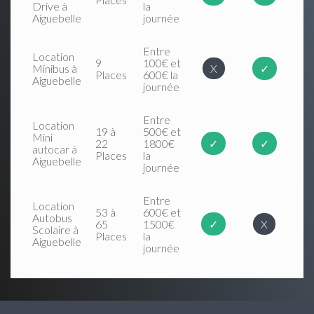
Drive à
la
Aiguebelle
journée
Entre
Location
9
100€ et
Minibus à
X
✓
Places
600€ la
Aiguebelle
journée
Entre
Location
19 à
500€ et
Mini
22
1800€
✓
✓
autocar à
Places
la
Aiguebelle
journée
Entre
Location
53 à
600€ et
Autobus
65
1500€
✓
X
Scolaire à
Places
la
Aiguebelle
journée