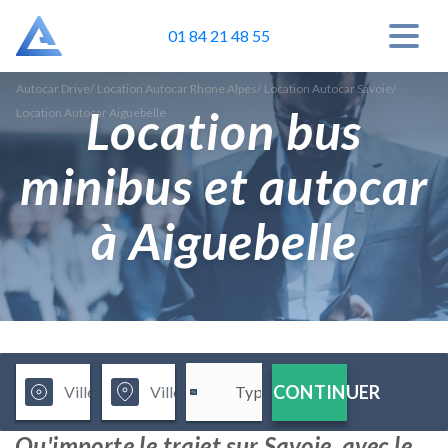
01 84 21 48 55
Autocar Drive
/
Location Autocar Rhone Alpes
/
Location Autocar Savoie
/
Location bus
Location Autocar Aiguebelle
minibus et autocar
à Aiguebelle
CONTINUER
Qu'importe le trajet sur Savoie, avec le