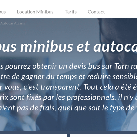
bus
Location Minibus
Tarifs
Contact
 Autocar Algans
bus minibus et autoca
us pourrez obtenir un devis bus sur Tarn
re de gagner du temps et réduire sensiblem
 vous, c'est transparent. Tout cela a été 
x sont fixés par les professionnels, il n’y
aient pas de frais, quel que soit le type d