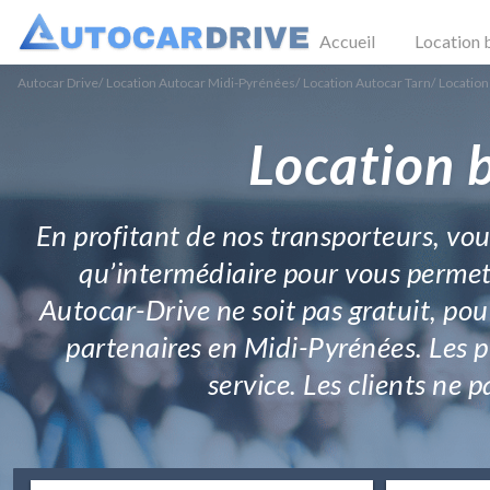
Accueil
Location 
Autocar Drive
/
Location Autocar Midi-Pyrénées
/
Location Autocar Tarn
/
Location
Location 
En profitant de nos transporteurs, vo
qu’intermédiaire pour vous permett
Autocar-Drive ne soit pas gratuit, pour
partenaires en Midi-Pyrénées. Les pri
service. Les clients ne p