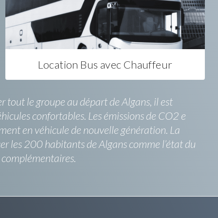
Location Bus avec Chauffeur
 tout le groupe au départ de Algans, il est
 véhicules confortables. Les émissions de CO2 e
uement en véhicule de nouvelle génération. La
cer les 200 habitants de Algans comme l’état du
s complémentaires.