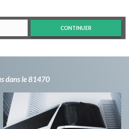
?
CONTINUER
bus dans le 81470