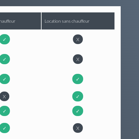
hauffeur
Location sans chauffeur
✓
X
✓
X
✓
✓
X
✓
✓
✓
✓
X