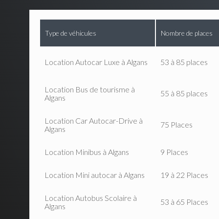
Type de véhicules
Nombre de places
Location Autocar Luxe à Algans
53 à 85 places
Location Bus de tourisme à
55 à 85 places
Algans
Location Car Autocar-Drive à
75 Places
Algans
Location Minibus à Algans
9 Places
Location Mini autocar à Algans
19 à 22 Places
Location Autobus Scolaire à
53 à 65 Places
Algans