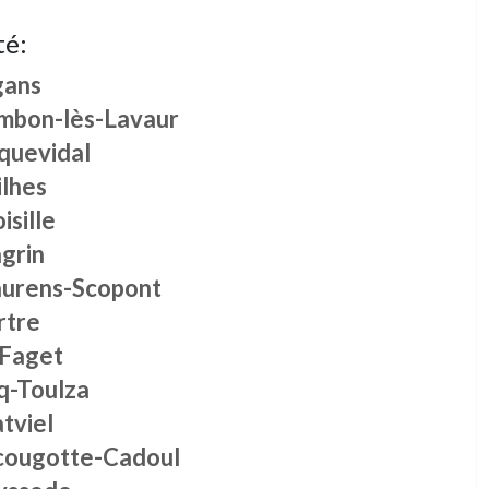
té:
gans
mbon-lès-Lavaur
quevidal
ilhes
isille
grin
urens-Scopont
rtre
 Faget
q-Toulza
tviel
cougotte-Cadoul