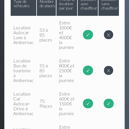
Type de
Nombre
location
avec
sans
véhicules
de places
par jour
chauffeur
chauffeur
Entre
Location
1000€
53 à
Autocar
et
85
✓
X
Luxe à
4000€
places
Ambernac
la
journée
Location
Entre
Bus de
55 à
800€ et
tourisme
85
2500€
✓
X
à
places
la
Ambernac
journée
Location
Entre
Car
600€ et
75
Autocar-
1500€
✓
✓
Places
Drive à
la
Ambernac
journée
Entre