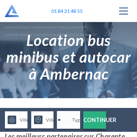
01 84 21 48 55
Autocar Drive
/
Location Autocar Poitou Charente
/
Location bus
Location Autocar Charente
/
Location Autocar Ambernac
minibus et autocar
à Ambernac
CONTINUER
Les meilleurs partenaires sur Charente