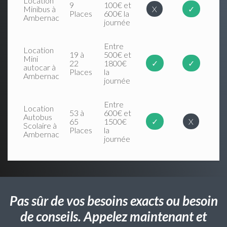
Location
9
100€ et
Minibus à
X
✓
Places
600€ la
Ambernac
journée
Entre
Location
19 à
500€ et
Mini
22
1800€
✓
✓
autocar à
Places
la
Ambernac
journée
Entre
Location
53 à
600€ et
Autobus
65
1500€
✓
X
Scolaire à
Places
la
Ambernac
journée
Pas sûr de vos besoins exacts ou besoin
de conseils. Appelez maintenant et