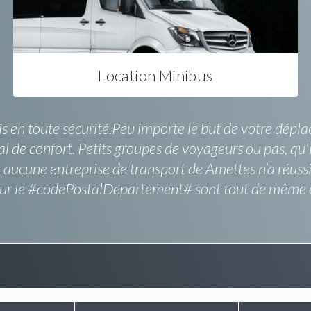
Location Minibus
 en toute sécurité.Peu importe le but de votre déplac
al de confort. Petits groupes de voyageurs ou pas, qu
ûr aucune entreprise de transport de Amettes n’a réuss
 sur le #codePostalDepartement# sont tout de même e