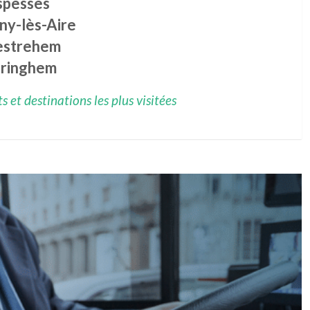
spesses
ny-lès-Aire
strehem
oringhem
 et destinations les plus visitées