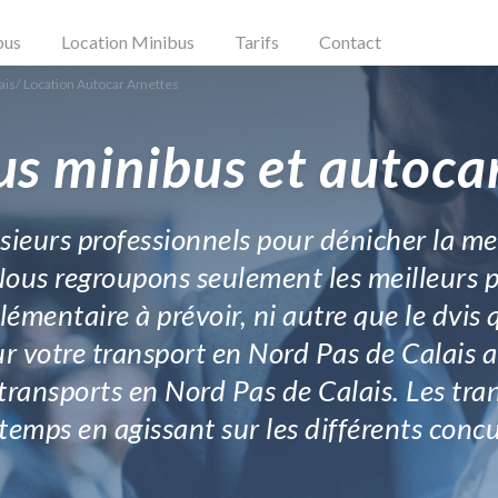
bus
Location Minibus
Tarifs
Contact
ais
/
Location Autocar Amettes
us minibus et autoca
usieurs professionnels pour dénicher la me
Nous regroupons seulement les meilleurs p
plémentaire à prévoir, ni autre que le dvis 
ur votre transport en Nord Pas de Calais a
 transports en Nord Pas de Calais. Les tr
 temps en agissant sur les différents conc