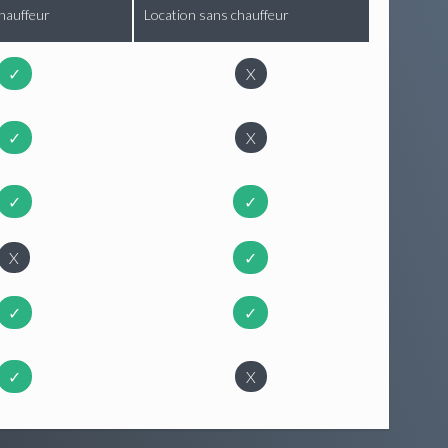
hauffeur
Location sans chauffeur
✓
X
✓
X
✓
✓
X
✓
✓
✓
✓
X