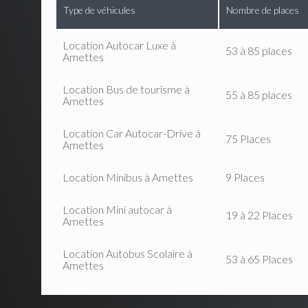
Type de véhicules
Nombre de places
Location Autocar Luxe à
53 à 85 places
Amettes
Location Bus de tourisme à
55 à 85 places
Amettes
Location Car Autocar-Drive à
75 Places
Amettes
Location Minibus à Amettes
9 Places
Location Mini autocar à
19 à 22 Places
Amettes
Location Autobus Scolaire à
53 à 65 Places
Amettes