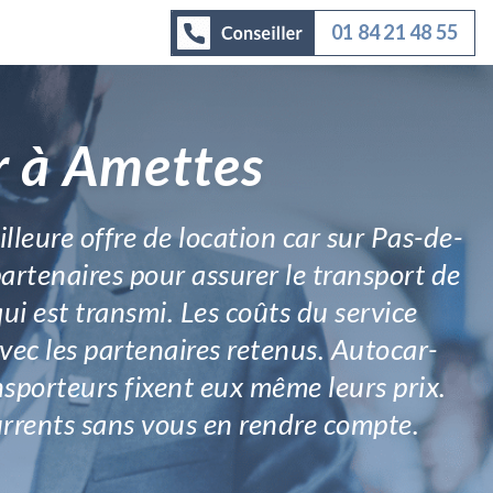
01 84 21 48 55
r à Amettes
illeure offre de location car sur Pas-de-
artenaires pour assurer le transport de
qui est transmi. Les coûts du service
vec les partenaires retenus. Autocar-
ansporteurs fixent eux même leurs prix.
urrents sans vous en rendre compte.