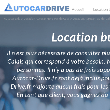
Accueil
Location 
Autocar Drive
/
Location Autocar Nord Pas de Calais
/
Location Autocar Pas-de-Cal
Location b
Il n'est plus nécessaire de consulter pl
Calais qui correspond à votre besoin. 
personnes. Il n’y a pas de frais sup
Autocar-Drive.fr sont déjà inclus po
Drive.fr n'ajoute aucun frais pour les
En tant que client, vous gagnez du