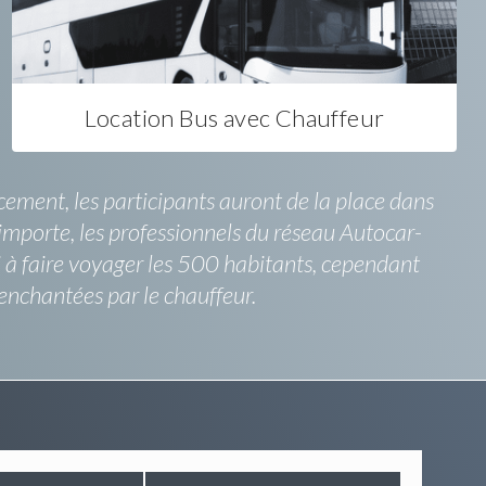
Location Bus avec Chauffeur
ement, les participants auront de la place dans
'importe, les professionnels du réseau Autocar-
i à faire voyager les 500 habitants, cependant
nchantées par le chauffeur.