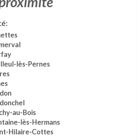
 proximité
té:
ettes
merval
rfay
lleul-lès-Pernes
res
es
don
donchel
chy-au-Bois
ntaine-lès-Hermans
nt-Hilaire-Cottes