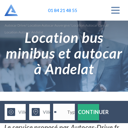
01 84 21 48 55
Autocar Drive
/
Location Autocar Auvergne
/
Location Autocar Cantal
/
Location bus
Location Autocar Andelat
minibus et autocar
à Andelat
CONTINUER
Le service proposé par Autocar-Drive.fr