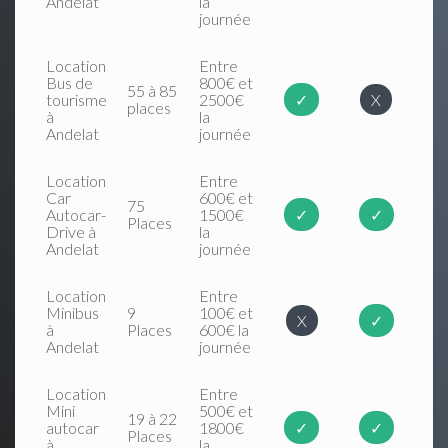
Andelat
la
journée
Location
Entre
Bus de
800€ et
55 à 85
tourisme
2500€
✓
X
places
à
la
Andelat
journée
Location
Entre
Car
600€ et
75
Autocar-
1500€
✓
✓
Places
Drive à
la
Andelat
journée
Location
Entre
Minibus
9
100€ et
X
✓
à
Places
600€ la
Andelat
journée
Location
Entre
Mini
500€ et
19 à 22
autocar
1800€
✓
✓
Places
à
la