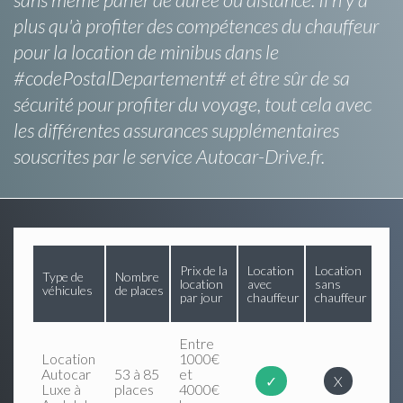
plus qu'à profiter des compétences du chauffeur
pour la location de minibus dans le
#codePostalDepartement# et être sûr de sa
sécurité pour profiter du voyage, tout cela avec
les différentes assurances supplémentaires
souscrites par le service Autocar-Drive.fr.
Prix de la
Location
Location
Type de
Nombre
location
avec
sans
véhicules
de places
par jour
chauffeur
chauffeur
Entre
Location
1000€
Autocar
53 à 85
et
✓
X
Luxe à
places
4000€