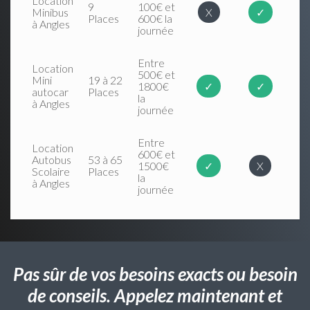
Location
9
100€ et
Minibus
X
✓
Places
600€ la
à Angles
journée
Entre
Location
500€ et
Mini
19 à 22
1800€
✓
✓
autocar
Places
la
à Angles
journée
Entre
Location
600€ et
Autobus
53 à 65
1500€
✓
X
Scolaire
Places
la
à Angles
journée
Pas sûr de vos besoins exacts ou besoin
de conseils. Appelez maintenant et