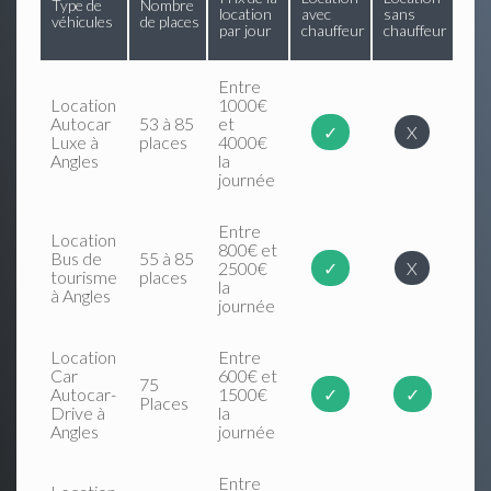
Type de
Nombre
location
avec
sans
véhicules
de places
par jour
chauffeur
chauffeur
Entre
Location
1000€
Autocar
53 à 85
et
✓
X
Luxe à
places
4000€
Angles
la
journée
Entre
Location
800€ et
Bus de
55 à 85
2500€
✓
X
tourisme
places
la
à Angles
journée
Location
Entre
Car
600€ et
75
Autocar-
1500€
✓
✓
Places
Drive à
la
Angles
journée
Entre