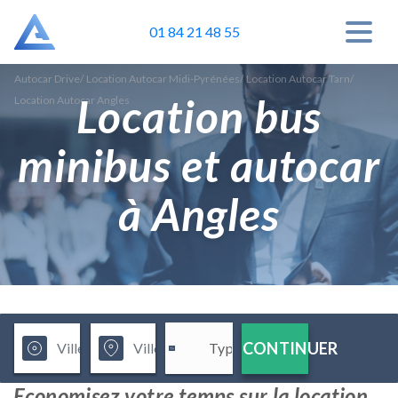
01 84 21 48 55
Autocar Drive
/
Location Autocar Midi-Pyrénées
/
Location Autocar Tarn
/
Location bus
Location Autocar Angles
minibus et autocar
à Angles
CONTINUER
Economisez votre temps sur la location