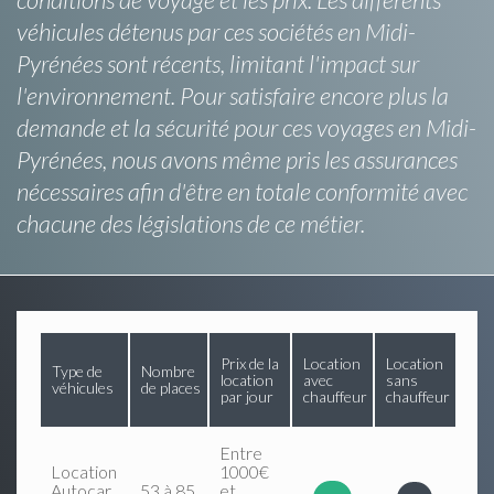
véhicules détenus par ces sociétés en Midi-
Pyrénées sont récents, limitant l'impact sur
l'environnement. Pour satisfaire encore plus la
demande et la sécurité pour ces voyages en Midi-
Pyrénées, nous avons même pris les assurances
nécessaires afin d'être en totale conformité avec
chacune des législations de ce métier.
Prix de la
Location
Location
Type de
Nombre
location
avec
sans
véhicules
de places
par jour
chauffeur
chauffeur
Entre
Location
1000€
Autocar
53 à 85
et