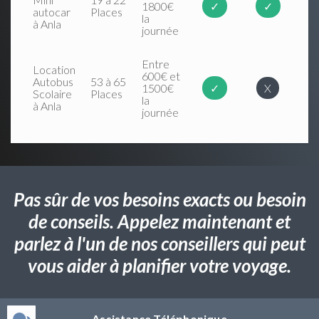
1800€
✓
✓
autocar
Places
la
à Anla
journée
Entre
Location
600€ et
Autobus
53 à 65
1500€
✓
X
Scolaire
Places
la
à Anla
journée
Pas sûr de vos besoins exacts ou besoin
de conseils. Appelez maintenant et
parlez à l'un de nos conseillers qui peut
vous aider à planifier votre voyage.
Assistance Téléphonique