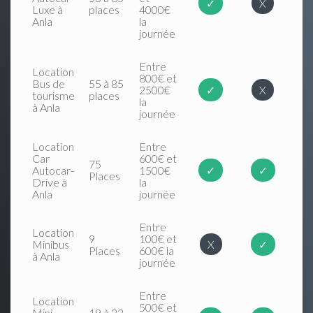
✓
X
Luxe à
places
4000€
Anla
la
journée
Entre
Location
800€ et
Bus de
55 à 85
2500€
✓
X
tourisme
places
la
à Anla
journée
Location
Entre
Car
600€ et
75
Autocar-
1500€
✓
✓
Places
Drive à
la
Anla
journée
Entre
Location
9
100€ et
Minibus
X
✓
Places
600€ la
à Anla
journée
Entre
Location
500€ et
Mini
19 à 22