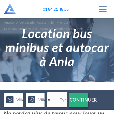
01 84 21 48 55
Autocar Drive
/
Location Autocar Midi-Pyrénées
/
Location bus
Location Autocar Hautes-Pyrénées
/
Location Autocar Anla
minibus et autocar
à Anla
CONTINUER
Ne perdez plus de temps pour louer un