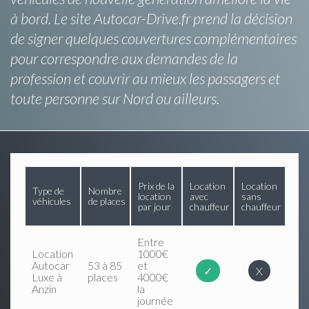
à bord. Le site Autocar-Drive.fr prend la décision
de signer quelques couvertures complémentaires
pour correspondre aux demandes de la
profession et couvrir au mieux les passagers et
toute personne sur Nord ou ailleurs.
Prix de la
Location
Location
Type de
Nombre
location
avec
sans
véhicules
de places
par jour
chauffeur
chauffeur
Entre
Location
1000€
Autocar
53 à 85
et
✓
X
Luxe à
places
4000€
Anzin
la
journée