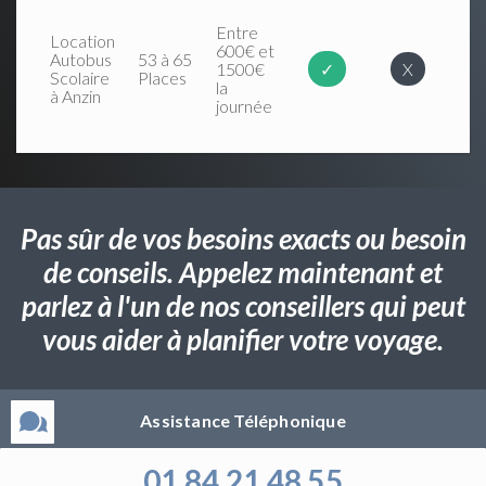
Entre
Location
600€ et
Autobus
53 à 65
1500€
✓
X
Scolaire
Places
la
à Anzin
journée
Pas sûr de vos besoins exacts ou besoin
de conseils. Appelez maintenant et
parlez à l'un de nos conseillers qui peut
vous aider à planifier votre voyage.
Assistance Téléphonique
01 84 21 48 55