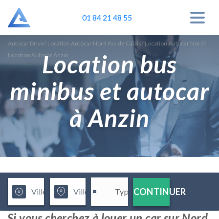
01 84 21 48 55
Autocar Drive
/
Location Autocar Nord Pas de Calais
/
Location Autocar Nord
/
Location bus
Location Autocar Anzin
minibus et autocar
à Anzin
CONTINUER
Si vous cherchez à louer un car sur Nord,