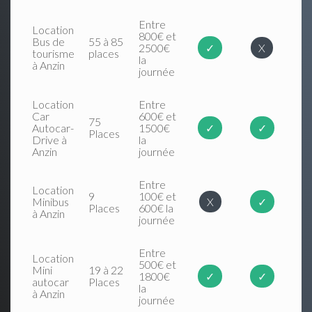
Entre
Location
800€ et
Bus de
55 à 85
2500€
✓
X
tourisme
places
la
à Anzin
journée
Location
Entre
Car
600€ et
75
Autocar-
1500€
✓
✓
Places
Drive à
la
Anzin
journée
Entre
Location
9
100€ et
Minibus
X
✓
Places
600€ la
à Anzin
journée
Entre
Location
500€ et
Mini
19 à 22
1800€
✓
✓
autocar
Places
la
à Anzin
journée