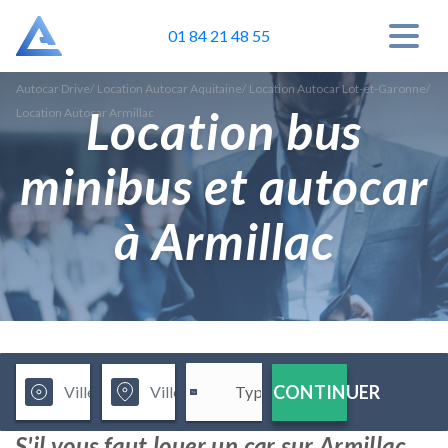
01 84 21 48 55
Autocar Drive
/
Location Autocar Aquitaine
/
Location Autocar Lot-et-Garonne
/
Location bus
Location Autocar Armillac
minibus et autocar
à Armillac
CONTINUER
S'il vous faut louer un car sur Armillac,