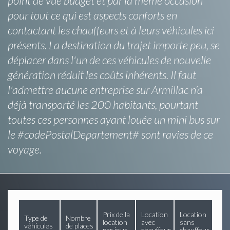
point de vue budget et par la même occasion
pour tout ce qui est aspects conforts en
contactant les chauffeurs et à leurs véhicules ici
présents. La destination du trajet importe peu, se
déplacer dans l'un de ces véhicules de nouvelle
génération réduit les coûts inhérents. Il faut
l'admettre aucune entreprise sur Armillac n’a
déjà transporté les 200 habitants, pourtant
toutes ces personnes ayant louée un mini bus sur
le #codePostalDepartement# sont ravies de ce
voyage.
Prix de la
Location
Location
Type de
Nombre
location
avec
sans
véhicules
de places
par jour
chauffeur
chauffeur