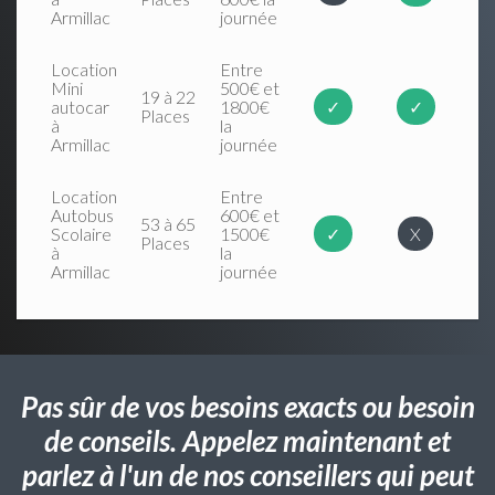
Armillac
journée
Location
Entre
Mini
500€ et
19 à 22
autocar
1800€
✓
✓
Places
à
la
Armillac
journée
Location
Entre
Autobus
600€ et
53 à 65
Scolaire
1500€
✓
X
Places
à
la
Armillac
journée
Pas sûr de vos besoins exacts ou besoin
de conseils. Appelez maintenant et
parlez à l'un de nos conseillers qui peut