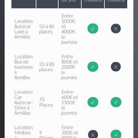
Entre
Location
1000€
Autocar
53 à 85
et
✓
X
Luxe à
places
4000€
Armillac
la
journée
Location
Entre
Bus de
800€ et
55 à 85
tourisme
2500€
✓
X
places
à
la
Armillac
journée
Location
Entre
Car
600€ et
75
Autocar-
1500€
✓
✓
Places
Drive à
la
Armillac
journée
Location
Entre
Minibus
9
100€ et
X
✓
à
Places
600€ la