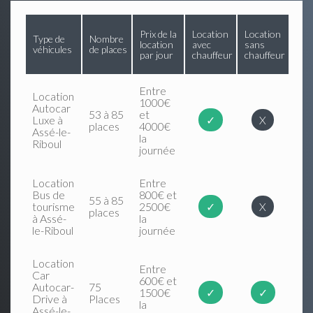
Prix de la
Location
Location
Type de
Nombre
location
avec
sans
véhicules
de places
par jour
chauffeur
chauffeur
Entre
Location
1000€
Autocar
53 à 85
et
Luxe à
✓
X
places
4000€
Assé-le-
la
Riboul
journée
Location
Entre
Bus de
800€ et
55 à 85
tourisme
2500€
✓
X
places
à Assé-
la
le-Riboul
journée
Location
Entre
Car
600€ et
Autocar-
75
1500€
✓
✓
Drive à
Places
la
Assé-le-