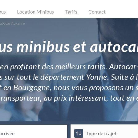
bus
Location Minibus
Tarifs
Contact
Autocar Auxerre
us minibus et autoca
n profitant des meilleurs tarifs. Autoca
ves sur tout le département Yonne. Suite à
rt en Bourgogne, nous vous proposons un s
transporteur, au prix intéressant, tout e