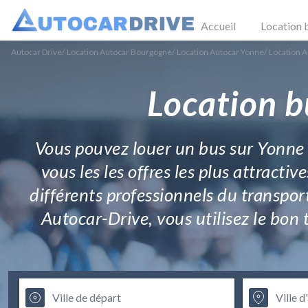
Accueil
Location 
Autocar Drive
/
Location Autocar Bourgogne
/
Location Autocar Yonne
/
Location 
Location b
Vous pouvez louer un bus sur Yonne e
vous les les offres les plus attracti
différents professionnels du transpo
Autocar-Drive, vous utilisez le bon 