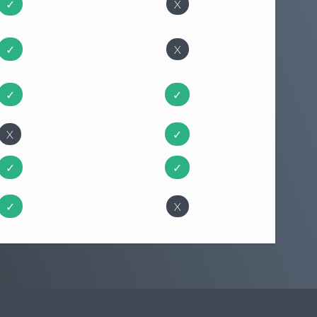
✓
X
✓
X
✓
✓
X
✓
✓
✓
✓
X