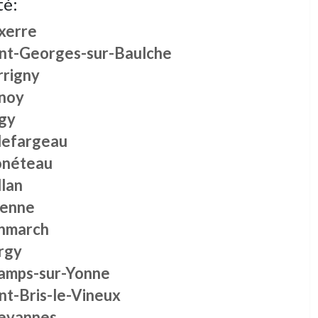
té:
xerre
int-Georges-sur-Baulche
rrigny
noy
gy
llefargeau
néteau
llan
enne
nmarch
rgy
amps-sur-Yonne
nt-Bris-le-Vineux
evannes