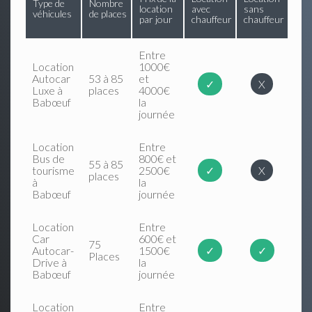
Type de
Nombre
location
avec
sans
véhicules
de places
par jour
chauffeur
chauffeur
Entre
Location
1000€
Autocar
53 à 85
et
✓
X
Luxe à
places
4000€
Babœuf
la
journée
Location
Entre
Bus de
800€ et
55 à 85
tourisme
2500€
✓
X
places
à
la
Babœuf
journée
Location
Entre
Car
600€ et
75
Autocar-
1500€
✓
✓
Places
Drive à
la
Babœuf
journée
Location
Entre