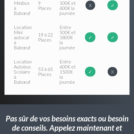
Minibus
9
100€ et
X
✓
à
Places
600€ la
Babœuf
journée
Location
Entre
Mini
500€ et
19 à 22
autocar
1800€
✓
✓
Places
à
la
Babœuf
journée
Location
Entre
Autobus
600€ et
53 à 65
Scolaire
1500€
✓
X
Places
à
la
Babœuf
journée
Pas sûr de vos besoins exacts ou besoin
de conseils. Appelez maintenant et