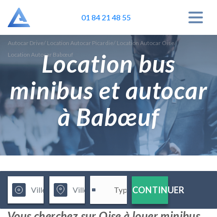
01 84 21 48 55
Autocar Drive
/
Location Autocar Picardie
/
Location Autocar Oise
/
Location bus
Location Autocar Babœuf
minibus et autocar
à Babœuf
CONTINUER
Vous cherchez sur Oise à louer minibus,