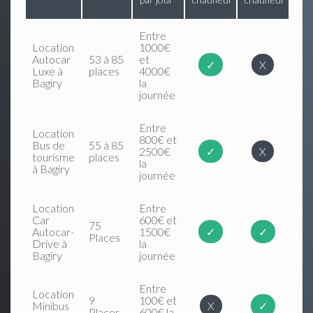
Entre
Location
1000€
Autocar
53 à 85
et
✓
X
Luxe à
places
4000€
Bagiry
la
journée
Entre
Location
800€ et
Bus de
55 à 85
2500€
✓
X
tourisme
places
la
à Bagiry
journée
Location
Entre
Car
600€ et
75
Autocar-
1500€
✓
✓
Places
Drive à
la
Bagiry
journée
Entre
Location
9
100€ et
Minibus
X
✓
Places
600€ la