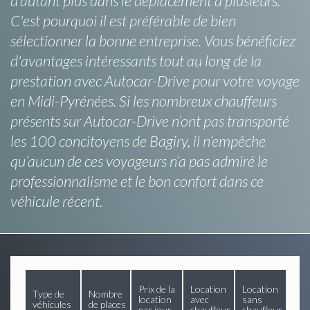
d’autant plus dans le déplacement à plusieurs.
C'est pourquoi il est préférable de bien
sélectionner la bonne entreprise. Vous bénéficiez
d'avantages intéressants tout au long de la
prestation avec Autocar-Drive pour votre voyage
en Midi-Pyrénées. Si les nombreux chauffeurs
présents sur Autocar-Drive n’ont pas transporté
les 100 concitoyens de Bagiry, il n’empêche
qu’aucun de ces voyageurs n’a pas admiré le
professionnalisme et le bon confort dans ce
véhicule récent.
Prix de la
Location
Location
Type de
Nombre
location
avec
sans
véhicules
de places
par jour
chauffeur
chauffeur