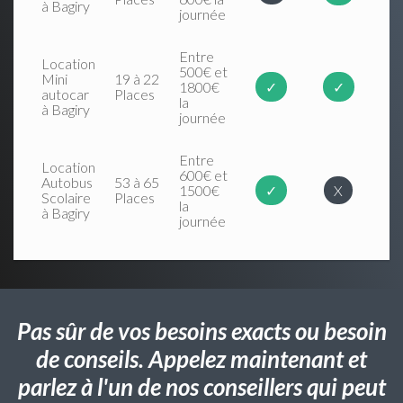
à Bagiry
journée
Entre
Location
500€ et
Mini
19 à 22
1800€
✓
✓
autocar
Places
la
à Bagiry
journée
Entre
Location
600€ et
Autobus
53 à 65
1500€
✓
X
Scolaire
Places
la
à Bagiry
journée
Pas sûr de vos besoins exacts ou besoin
de conseils. Appelez maintenant et
parlez à l'un de nos conseillers qui peut