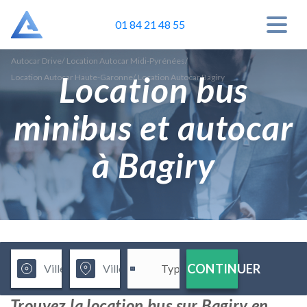
01 84 21 48 55
Autocar Drive
/
Location Autocar Midi-Pyrénées
/
Location bus
Location Autocar Haute-Garonne
/
Location Autocar Bagiry
minibus et autocar
à Bagiry
CONTINUER
Trouvez la location bus sur Bagiry en