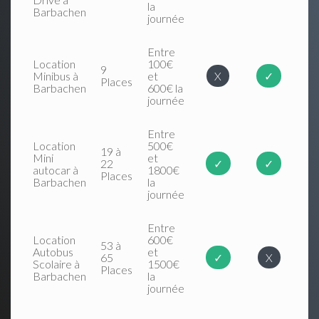
la
Barbachen
journée
Entre
Location
100€
9
Minibus à
et
X
✓
Places
Barbachen
600€ la
journée
Entre
Location
500€
19 à
Mini
et
22
✓
✓
autocar à
1800€
Places
Barbachen
la
journée
Entre
Location
600€
53 à
Autobus
et
65
✓
X
Scolaire à
1500€
Places
Barbachen
la
journée