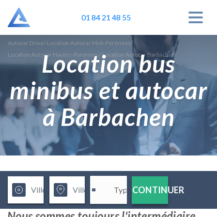
01 84 21 48 55
Autocar Drive
/
Location Autocar Midi-Pyrénées
/
Location bus
Location Autocar Hautes-Pyrénées
/
Location Autocar Barbachen
minibus et autocar
à Barbachen
CONTINUER
Nous sommes toujours l'intermédiaire