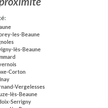
 proximité
té:
aune
orey-les-Beaune
gnoles
vigny-lès-Beaune
mmard
vernois
oxe-Corton
lnay
rnand-Vergelesses
uze-lès-Beaune
doix-Serrigny