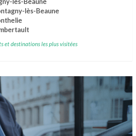
igny-lès-Beaune
ntagny-lès-Beaune
nthelie
mbertault
 et destinations les plus visitées