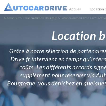
Accueil
Location 
Autocar Drive
/
Location Autocar Bourgogne
/
Location Autocar Côte-d'or
/
Locati
Location b
Grâce à notre sélection de partenaire
Drive.fr intervient en temps qu’inter
coûts. Les différents accords sign
supplément pour réserver via Aut
Bourgogne, vous dénichez en quelques 