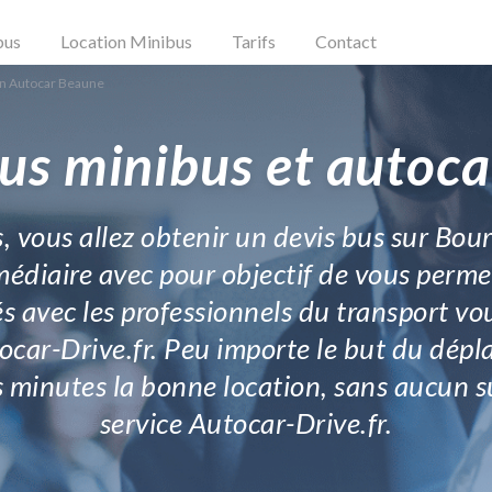
bus
Location Minibus
Tarifs
Contact
on Autocar Beaune
us minibus et autoc
s, vous allez obtenir un devis bus sur Bo
médiaire avec pour objectif de vous perme
és avec les professionnels du transport v
ocar-Drive.fr. Peu importe le but du dé
minutes la bonne location, sans aucun su
service Autocar-Drive.fr.