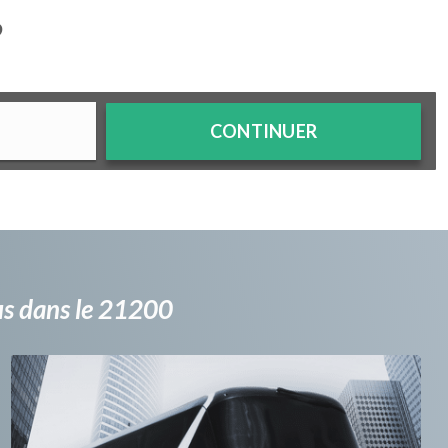
?
CONTINUER
bus dans le 21200