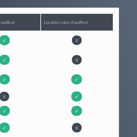
hauffeur
Location sans chauffeur
✓
X
✓
X
✓
✓
X
✓
✓
✓
✓
X