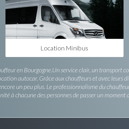
Location Minibus
eur en Bourgogne.Un service clair, un transport confo
cation autocar. Grâce aux chauffeurs et avec leurs dif
 encore un peu plus. Le professionnalisme du chauffeu
unité à chacune des personnes de passer un moment a