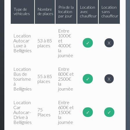
Prix de la
Location
Location
Type de
Nombre
location
avec
sans
véhicules
de places
par jour
chauffeur
chauffeur
Entre
Location
1000€
Autocar
53 à 85
et
✓
X
Luxe à
places
4000€
Bellignies
la
journée
Location
Entre
Bus de
800€ et
55 à 85
tourisme
2500€
✓
X
places
à
la
Bellignies
journée
Location
Entre
Car
600€ et
75
Autocar-
1500€
✓
✓
Places
Drive à
la
Bellignies
journée