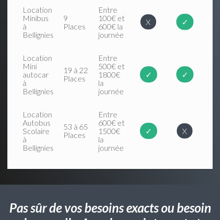
Location
Entre
Minibus
9
100€ et
X
✓
à
Places
600€ la
Bellignies
journée
Location
Entre
Mini
500€ et
19 à 22
autocar
1800€
✓
✓
Places
à
la
Bellignies
journée
Location
Entre
Autobus
600€ et
53 à 65
Scolaire
1500€
✓
X
Places
à
la
Bellignies
journée
Pas sûr de vos besoins exacts ou besoin