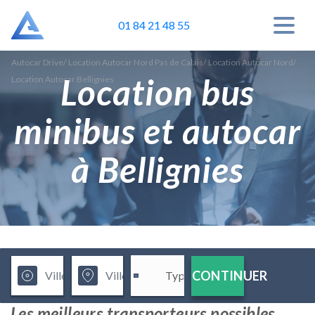
01 84 21 48 55
Autocar Drive
/
Location Autocar Nord Pas de Calais
/
Location Autocar Nord
/
Location bus
Location Autocar Bellignies
minibus et autocar
à Bellignies
CONTINUER
Les meilleurs transporteurs possibles