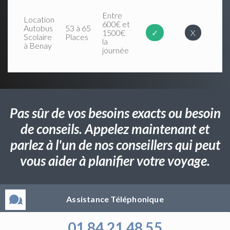
Entre
Location
600€ et
Autobus
53 à 65
1500€
✓
X
Scolaire
Places
la
à Benay
journée
Pas sûr de vos besoins exacts ou besoin
de conseils. Appelez maintenant et
parlez à l'un de nos conseillers qui peut
vous aider à planifier votre voyage.
Assistance Téléphonique
01 84 21 48 55