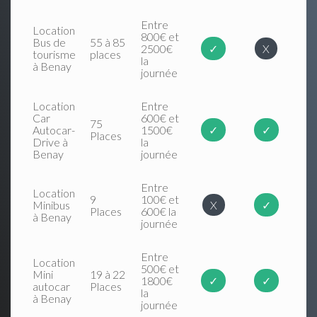
Entre
Location
800€ et
Bus de
55 à 85
2500€
✓
X
tourisme
places
la
à Benay
journée
Location
Entre
Car
600€ et
75
Autocar-
1500€
✓
✓
Places
Drive à
la
Benay
journée
Entre
Location
9
100€ et
Minibus
X
✓
Places
600€ la
à Benay
journée
Entre
Location
500€ et
Mini
19 à 22
1800€
✓
✓
autocar
Places
la
à Benay
journée