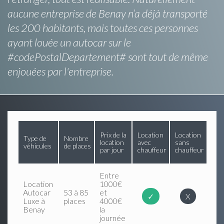
aucune entreprise de Benay n’a déjà transporté
les 200 habitants, mais toutes ces personnes
ayant louée un autocar sur le
#codePostalDepartement# sont tout de même
enjouées par l'entreprise.
Prix de la
Location
Location
Type de
Nombre
location
avec
sans
véhicules
de places
par jour
chauffeur
chauffeur
Entre
Location
1000€
Autocar
53 à 85
et
✓
X
Luxe à
places
4000€
Benay
la
journée