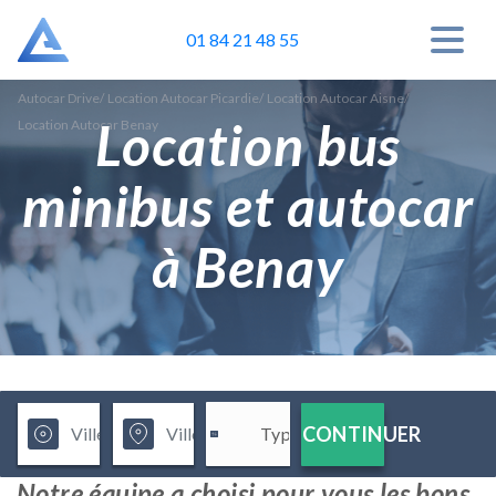
01 84 21 48 55
Autocar Drive
/
Location Autocar Picardie
/
Location Autocar Aisne
/
Location bus
Location Autocar Benay
minibus et autocar
à Benay
CONTINUER
Notre équipe a choisi pour vous les bons