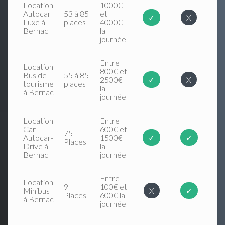
Location
1000€
Autocar
53 à 85
et
✓
X
Luxe à
places
4000€
Bernac
la
journée
Entre
Location
800€ et
Bus de
55 à 85
2500€
✓
X
tourisme
places
la
à Bernac
journée
Location
Entre
Car
600€ et
75
Autocar-
1500€
✓
✓
Places
Drive à
la
Bernac
journée
Entre
Location
9
100€ et
Minibus
X
✓
Places
600€ la
à Bernac
journée