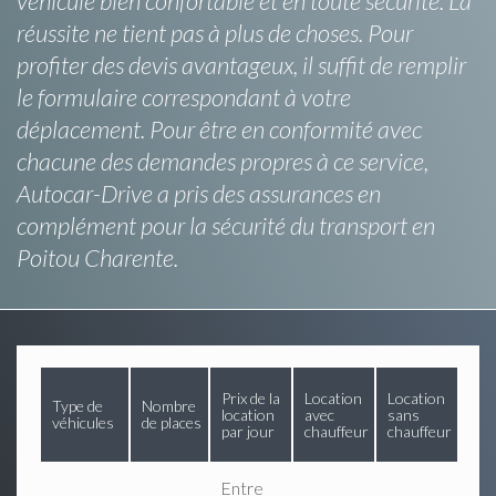
véhicule bien confortable et en toute sécurité. La
réussite ne tient pas à plus de choses. Pour
profiter des devis avantageux, il suffit de remplir
le formulaire correspondant à votre
déplacement. Pour être en conformité avec
chacune des demandes propres à ce service,
Autocar-Drive a pris des assurances en
complément pour la sécurité du transport en
Poitou Charente.
Prix de la
Location
Location
Type de
Nombre
location
avec
sans
véhicules
de places
par jour
chauffeur
chauffeur
Entre