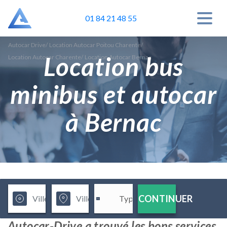
01 84 21 48 55
Autocar Drive
/
Location Autocar Poitou Charente
/
Location bus
Location Autocar Charente
/
Location Autocar Bernac
minibus et autocar
à Bernac
CONTINUER
Autocar-Drive a trouvé les bons services