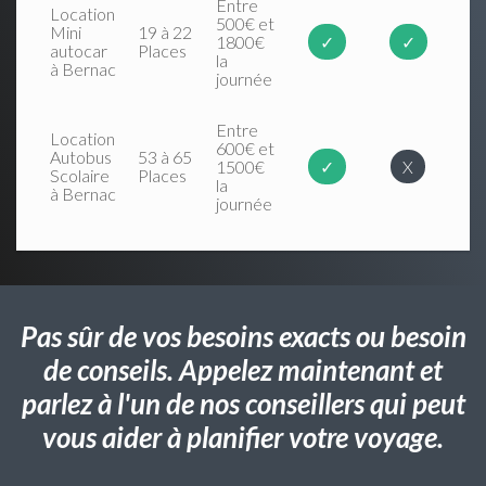
Entre
Location
500€ et
Mini
19 à 22
1800€
✓
✓
autocar
Places
la
à Bernac
journée
Entre
Location
600€ et
Autobus
53 à 65
1500€
✓
X
Scolaire
Places
la
à Bernac
journée
Pas sûr de vos besoins exacts ou besoin
de conseils. Appelez maintenant et
parlez à l'un de nos conseillers qui peut
vous aider à planifier votre voyage.