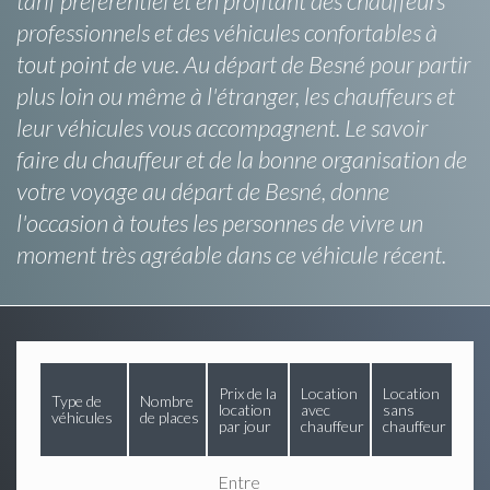
tarif préférentiel et en profitant des chauffeurs
professionnels et des véhicules confortables à
tout point de vue. Au départ de Besné pour partir
plus loin ou même à l'étranger, les chauffeurs et
leur véhicules vous accompagnent. Le savoir
faire du chauffeur et de la bonne organisation de
votre voyage au départ de Besné, donne
l'occasion à toutes les personnes de vivre un
moment très agréable dans ce véhicule récent.
Prix de la
Location
Location
Type de
Nombre
location
avec
sans
véhicules
de places
par jour
chauffeur
chauffeur
Entre