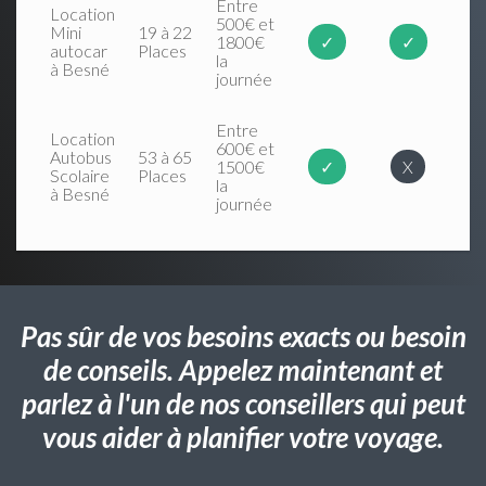
Entre
Location
500€ et
Mini
19 à 22
1800€
✓
✓
autocar
Places
la
à Besné
journée
Entre
Location
600€ et
Autobus
53 à 65
1500€
✓
X
Scolaire
Places
la
à Besné
journée
Pas sûr de vos besoins exacts ou besoin
de conseils. Appelez maintenant et
parlez à l'un de nos conseillers qui peut
vous aider à planifier votre voyage.