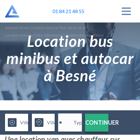
01 84 21 48 55
Autocar Drive
/
Location Autocar Pays de la Loire
/
Location bus
Location Autocar Loire-Atlantique
/
Location Autocar Besné
minibus et autocar
à Besné
CONTINUER
Une location van avec chauffeur sur