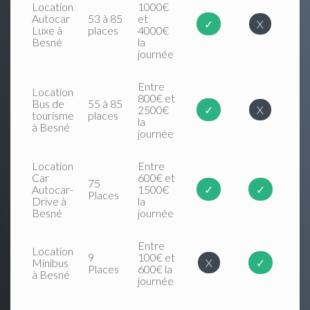
Location
1000€
Autocar
53 à 85
et
✓
X
Luxe à
places
4000€
Besné
la
journée
Entre
Location
800€ et
Bus de
55 à 85
2500€
✓
X
tourisme
places
la
à Besné
journée
Location
Entre
Car
600€ et
75
Autocar-
1500€
✓
✓
Places
Drive à
la
Besné
journée
Entre
Location
9
100€ et
Minibus
X
✓
Places
600€ la
à Besné
journée