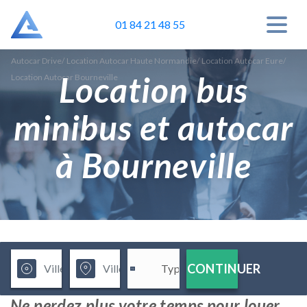
01 84 21 48 55
Autocar Drive
/
Location Autocar Haute Normandie
/
Location Autocar Eure
/
Location bus
Location Autocar Bourneville
minibus et autocar
à Bourneville
CONTINUER
Ne perdez plus votre temps pour louer