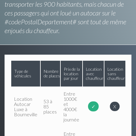
transporter les 900 habitants, mais chacun de
ces passagers qui ont loué un autocar sur le
#codePostalDepartement# sont tout de même
enjoués du chauffeur.
Prix de la
Location
Location
Type de
Nombre
location
avec
sans
véhicules
de places
par jour
chauffeur
chauffeur
Entre
Location
1000€
53 à
Autocar
et
85
✓
X
Luxe à
4000€
places
Bourneville
la
journée
Entre