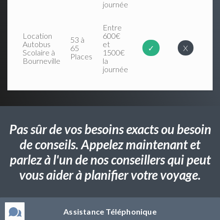
journée
Entre
Location
600€
53 à
Autobus
et
65
✓
X
Scolaire à
1500€
Places
Bourneville
la
journée
Pas sûr de vos besoins exacts ou besoin
de conseils. Appelez maintenant et
parlez à l'un de nos conseillers qui peut
vous aider à planifier votre voyage.
Assistance Téléphonique