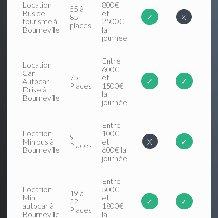
Location
800€
55 à
Bus de
et
85
✓
X
tourisme à
2500€
places
Bourneville
la
journée
Entre
Location
600€
Car
75
et
Autocar-
✓
✓
Places
1500€
Drive à
la
Bourneville
journée
Entre
Location
100€
9
Minibus à
et
X
✓
Places
Bourneville
600€ la
journée
Entre
Location
500€
19 à
Mini
et
22
✓
✓
autocar à
1800€
Places
Bourneville
la