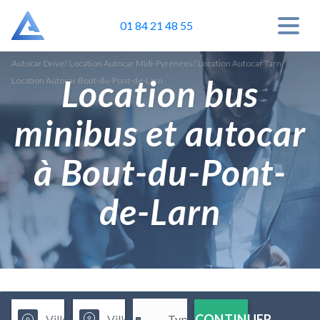
01 84 21 48 55
Autocar Drive
/
Location Autocar Midi-Pyrénées
/
Location Autocar Tarn
/
Location bus
Location Autocar Bout-du-Pont-de-Larn
minibus et autocar
à Bout-du-Pont-
de-Larn
CONTINUER