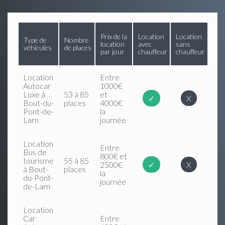
Prix de la
Location
Location
Type de
Nombre
location
avec
sans
véhicules
de places
par jour
chauffeur
chauffeur
Location
Entre
Autocar
1000€
Luxe à
53 à 85
et
✓
X
Bout-du-
places
4000€
Pont-de-
la
Larn
journée
Location
Entre
Bus de
800€ et
tourisme
55 à 85
2500€
✓
X
à Bout-
places
la
du-Pont-
journée
de-Larn
Location
Car
Entre