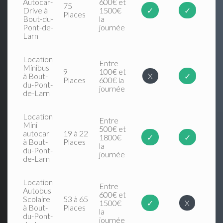
Autocar-
600€ et
75
Drive à
1500€
✓
✓
Places
Bout-du-
la
Pont-de-
journée
Larn
Location
Entre
Minibus
9
100€ et
à Bout-
X
✓
Places
600€ la
du-Pont-
journée
de-Larn
Location
Entre
Mini
500€ et
autocar
19 à 22
1800€
✓
✓
à Bout-
Places
la
du-Pont-
journée
de-Larn
Location
Entre
Autobus
600€ et
Scolaire
53 à 65
1500€
✓
X
à Bout-
Places
la
du-Pont-
journée