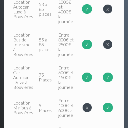
Location
1000€
53 à
Autocar
et
85
✓
X
Luxe à
4000€
places
Bouvières
la
journée
Location
Entre
Bus de
55 à
800€ et
tourisme
85
2500€
✓
X
à
places
la
Bouvières
journée
Location
Entre
Car
600€ et
75
Autocar-
1500€
✓
✓
Places
Drive à
la
Bouvières
journée
Entre
Location
9
100€ et
Minibus à
X
✓
Places
600€ la
Bouvières
journée