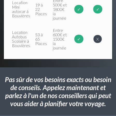
Entre
Location
19 à
500€ et
Mini
22
1800€
✓
✓
autocar à
Places
la
Bouvières
journée
Entre
Location
53 à
600€ et
Autobus
65
1500€
✓
X
Scolaire à
Places
la
Bouvières
journée
Pas sûr de vos besoins exacts ou besoin
de conseils. Appelez maintenant et
parlez à l'un de nos conseillers qui peut
vous aider à planifier votre voyage.