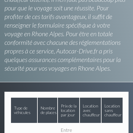
pour que le voyage soit une réussite. Pour
profiter de ces tarifs avantageux, il suffit de
renseigner le formulaire spécifique à votre
voyage en Rhone Alpes. Pour être en totale
conformité avec chacune des réglementations
propres à ce service, Autocar-Drive.fr a pris
quelques assurances complémentaires pour la
sécurité pour vos voyages en Rhone Alpes.
Prix de la
Location
Location
Type de
Nombre
location
avec
sans
véhicules
de places
par jour
chauffeur
chauffeur
Entre