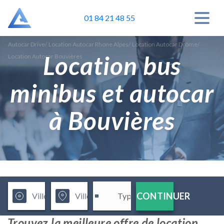
01 84 21 48 55
Autocar Drive
/
Location Autocar Rhone Alpes
/
Location Autocar Drôme
/
Location bus
Location Autocar Bouvières
minibus et autocar
à Bouvières
CONTINUER
Trouvez la meilleure offre de location