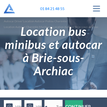
01 84 21 48 55
Autocar Drive
/
Location Autocar Poitou Charente
/
Location bus
Location Autocar Charente-Maritime
/
Location Autocar Brie-sous-Archiac
minibus et autocar
à Brie-sous-
Archiac
CONTINUER