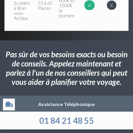
600€ et
Scolaire
53 à 65
1500€
✓
X
à Brie-
Places
la
sous-
journée
Archiac
Pas sûr de vos besoins exacts ou besoin
de conseils. Appelez maintenant et
parlez à l'un de nos conseillers qui peut
vous aider à planifier votre voyage.
Assistance Téléphonique
01 84 21 48 55