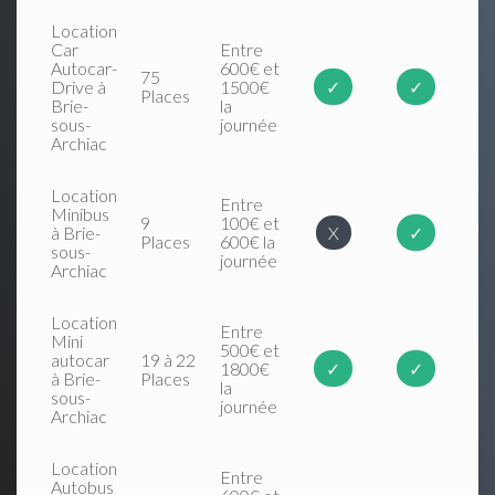
Location
Car
Entre
Autocar-
600€ et
75
Drive à
1500€
✓
✓
Places
Brie-
la
sous-
journée
Archiac
Location
Entre
Minibus
9
100€ et
à Brie-
X
✓
Places
600€ la
sous-
journée
Archiac
Location
Entre
Mini
500€ et
autocar
19 à 22
1800€
✓
✓
à Brie-
Places
la
sous-
journée
Archiac
Location
Entre
Autobus