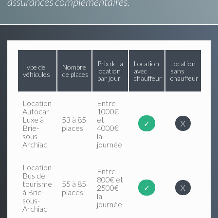
assurances complémentaires.
Prix de la
Location
Location
Type de
Nombre
location
avec
sans
véhicules
de places
par jour
chauffeur
chauffeur
Location
Entre
Autocar
1000€
Luxe à
53 à 85
et
✓
X
Brie-
places
4000€
sous-
la
Archiac
journée
Location
Entre
Bus de
800€ et
tourisme
55 à 85
2500€
✓
X
à Brie-
places
la
sous-
journée
Archiac