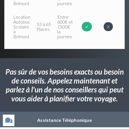
Brimont
journée
Location
Entre
Autobus
600€ et
53 à 65
Scolaire
1500€
✓
X
Places
à
la
Brimont
journée
Pas sûr de vos besoins exacts ou besoin
de conseils. Appelez maintenant et
parlez à l'un de nos conseillers qui peut
vous aider à planifier votre voyage.
Assistance Téléphonique