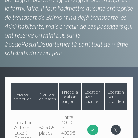
le formulaire. Il faut l'admettre aucune entreprise
de transport de Brimont n’a déjà transporté les
400 habitants, mais chacun de ces passagers qui
ont réservé un mini bus sur le
#codePostalDepartement# sont tout de même
satisfaits du chauffeur.
Prix de la
Location
Location
Type de
Nombre
location
avec
sans
véhicules
de places
par jour
chauffeur
chauffeur
Entre
Location
1000€
Autocar
53 à 85
et
✓
X
Luxe à
places
4000€
Brimont
la