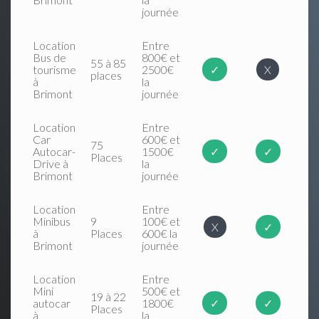
journée
Location
Entre
Bus de
800€ et
55 à 85
tourisme
2500€
✓
X
places
à
la
Brimont
journée
Location
Entre
Car
600€ et
75
Autocar-
1500€
✓
✓
Places
Drive à
la
Brimont
journée
Location
Entre
Minibus
9
100€ et
X
✓
à
Places
600€ la
Brimont
journée
Location
Entre
Mini
500€ et
19 à 22
autocar
1800€
✓
✓
Places
à
la