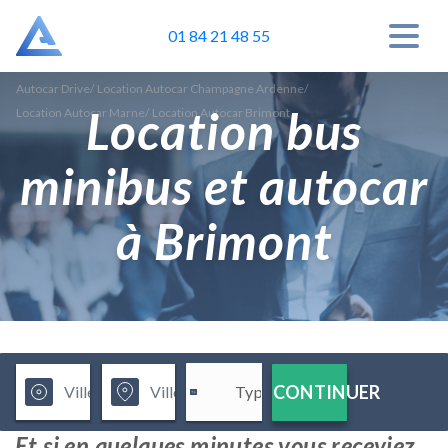
01 84 21 48 55
Autocar Drive
/
Location Autocar Champagne Ardenne
/
Location bus
Location Autocar Marne
/
Location Autocar Brimont
minibus et autocar
à Brimont
CONTINUER
Et si en quelques minutes vous receviez