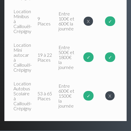
Location
Entre
Minibus
9
100€ et
à
X
✓
Places
600€ la
Caillouël-
journée
Crépigny
Location
Entre
Mini
500€ et
autocar
19 à 22
1800€
✓
✓
à
Places
la
Caillouël-
journée
Crépigny
Location
Entre
Autobus
600€ et
Scolaire
53 à 65
1500€
✓
X
à
Places
la
Caillouël-
journée
Crépigny