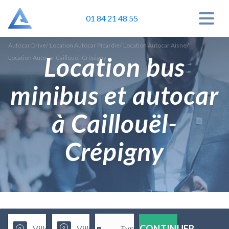
01 84 21 48 55
Autocar Drive
/
Location Autocar Picardie
/
Location Autocar Aisne
/
Location bus
Location Autocar Caillouël-Crépigny
minibus et autocar
à Caillouël-
Crépigny
CONTINUER