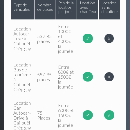
Prix de la
Location
Location
Type de
Nombre
location
avec
sans
véhicules
de places
par jour
chauffeur
chauffeur
Entre
Location
1000€
Autocar
53 à 85
et
Luxe à
✓
X
places
4000€
Caillouël-
la
Crépigny
journée
Location
Entre
Bus de
800€ et
tourisme
55 à 85
2500€
✓
X
à
places
la
Caillouël-
journée
Crépigny
Location
Entre
Car
600€ et
Autocar-
75
1500€
✓
✓
Drive à
Places
la
Caillouël-
journée
Crépigny