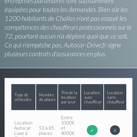
entreprises partenaires sont suffisamment
équipées pour toutes les demandes. Bien sûr les
1200 habitants de Challes n’ont pas essayé les
compétences des chauffeurs professionnels sur le
72, pourtant aucun n’a déploré quoi que ce soit.
Ce qui n'empêche pas, Autocar-Drive.fr signe
plusieurs contrats d'assurances en plus.
Prix de la
Location
Location
Type de
Nombre
location
avec
sans
véhicules
de places
par jour
chauffeur
chauffeur
Entre
Location
1000€
Autocar
53 à 85
et
✓
X
Luxe à
places
4000€