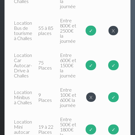
Challes
la
journée
Entre
Location
800€ et
Bus de
55 à 85
2500€
✓
X
tourisme
places
la
à Challes
journée
Location
Entre
Car
600€ et
75
Autocar-
1500€
✓
✓
Places
Drive à
la
Challes
journée
Entre
Location
9
100€ et
Minibus
X
✓
Places
600€ la
à Challes
journée
Entre
Location
500€ et
Mini
19 à 22
1800€
✓
✓
autocar
Places
la