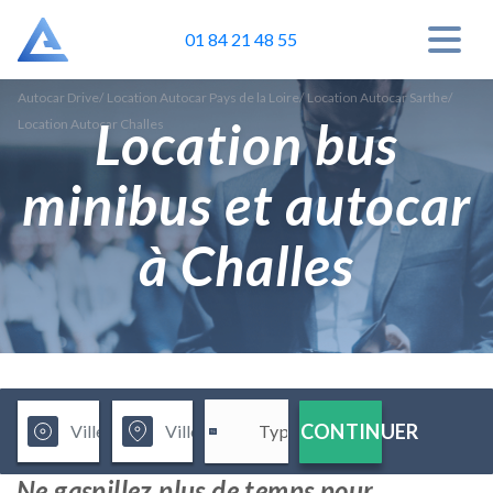
01 84 21 48 55
Autocar Drive
/
Location Autocar Pays de la Loire
/
Location Autocar Sarthe
/
Location bus
Location Autocar Challes
minibus et autocar
à Challes
CONTINUER
Ne gaspillez plus de temps pour