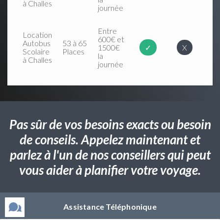
à Challes
journée
Entre
Location
600€ et
Autobus
53 à 65
1500€
✓
X
Scolaire
Places
la
à Challes
journée
Pas sûr de vos besoins exacts ou besoin
de conseils. Appelez maintenant et
parlez à l'un de nos conseillers qui peut
vous aider à planifier votre voyage.
Assistance Téléphonique