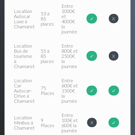
Entre
Location
1000€
53 à
Autocar
et
85
✓
X
Luxe à
4000€
places
Chamaret
la
journée
Location
Entre
Bus de
55 à
800€ et
tourisme
85
2500€
✓
X
à
places
la
Chamaret
journée
Location
Entre
Car
600€ et
75
Autocar-
1500€
✓
✓
Places
Drive à
la
Chamaret
journée
Entre
Location
9
100€ et
Minibus à
X
✓
Places
600€ la
Chamaret
journée