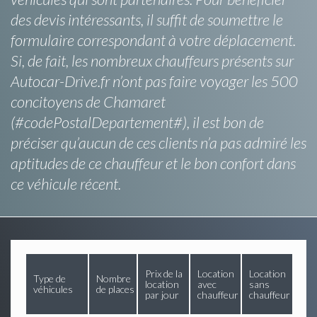
des devis intéressants, il suffit de soumettre le
formulaire correspondant à votre déplacement.
Si, de fait, les nombreux chauffeurs présents sur
Autocar-Drive.fr n’ont pas faire voyager les 500
concitoyens de Chamaret
(#codePostalDepartement#), il est bon de
préciser qu’aucun de ces clients n’a pas admiré les
aptitudes de ce chauffeur et le bon confort dans
ce véhicule récent.
Prix de la
Location
Location
Type de
Nombre
location
avec
sans
véhicules
de places
par jour
chauffeur
chauffeur