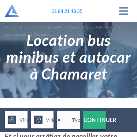
01 84 21 48 55
Autocar Drive
/
Location Autocar Rhone Alpes
/
Location Autocar Drôme
/
Location bus
Location Autocar Chamaret
minibus et autocar
à Chamaret
CONTINUER
Et si vous arrêtiez de gaspiller votre