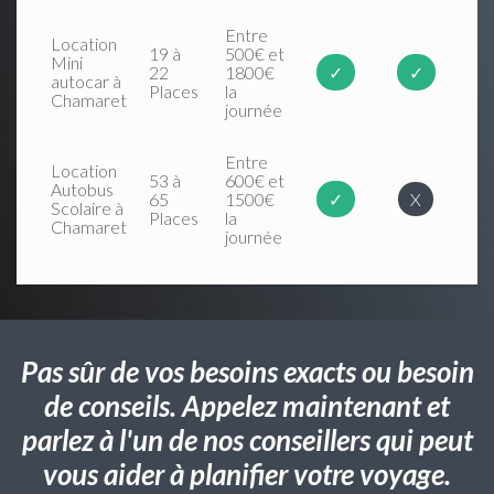
Entre
Location
19 à
500€ et
Mini
22
1800€
✓
✓
autocar à
Places
la
Chamaret
journée
Entre
Location
53 à
600€ et
Autobus
65
1500€
✓
X
Scolaire à
Places
la
Chamaret
journée
Pas sûr de vos besoins exacts ou besoin
de conseils. Appelez maintenant et
parlez à l'un de nos conseillers qui peut
vous aider à planifier votre voyage.