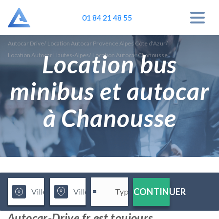
01 84 21 48 55
Autocar Drive
/
Location Autocar Provence Alpes Côte d'Azur
/
Location bus
Location Autocar Hautes-Alpes
/
Location Autocar Chanousse
minibus et autocar
à Chanousse
CONTINUER
Autocar-Drive.fr est toujours