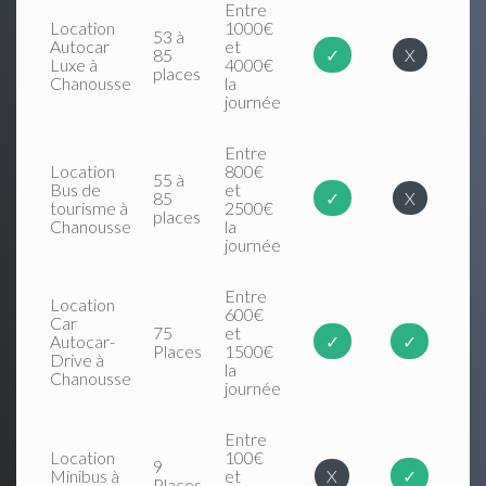
Entre
Location
1000€
53 à
Autocar
et
85
✓
X
Luxe à
4000€
places
Chanousse
la
journée
Entre
Location
800€
55 à
Bus de
et
85
✓
X
tourisme à
2500€
places
Chanousse
la
journée
Entre
Location
600€
Car
75
et
Autocar-
✓
✓
Places
1500€
Drive à
la
Chanousse
journée
Entre
Location
100€
9
Minibus à
et
X
✓
Places