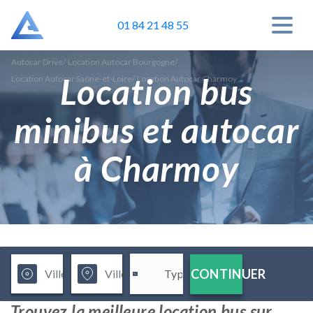
01 84 21 48 55
Autocar Drive
/
Location Autocar Bourgogne
/
Location bus
Location Autocar Saône-et-Loire
/
Location Autocar Charmoy
minibus et autocar
à Charmoy
CONTINUER
Trouvez la meilleure location bus sur