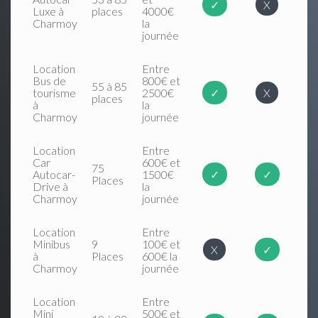
✓
X
Luxe à
places
4000€
Charmoy
la
journée
Location
Entre
Bus de
800€ et
55 à 85
tourisme
2500€
✓
X
places
à
la
Charmoy
journée
Location
Entre
Car
600€ et
75
Autocar-
1500€
✓
✓
Places
Drive à
la
Charmoy
journée
Location
Entre
Minibus
9
100€ et
X
✓
à
Places
600€ la
Charmoy
journée
Location
Entre
Mini
500€ et