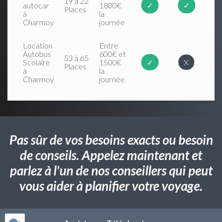
19 à 22
autocar
1800€
✓
✓
Places
à
la
Charmoy
journée
Location
Entre
Autobus
600€ et
53 à 65
Scolaire
1500€
✓
X
Places
à
la
Charmoy
journée
Pas sûr de vos besoins exacts ou besoin
de conseils. Appelez maintenant et
parlez à l'un de nos conseillers qui peut
vous aider à planifier votre voyage.