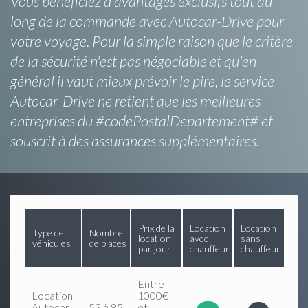
Vous bénéficiez d'avantages exclusifs tout au
long de la commande avec Autocar-Drive pour
votre voyage. Pour la simple raison que le critère
de la sécurité n'est pas négociable et qu'en
général il vaut mieux prévoir le pire, le service
Autocar-Drive ne retient que les meilleures
entreprises du #codePostalDepartement# et
souscrit à des assurances supplémentaires.
Prix de la
Location
Location
Type de
Nombre
location
avec
sans
véhicules
de places
par jour
chauffeur
chauffeur
Entre
Location
1000€
Autocar
53 à 85
et