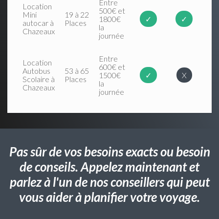
Entre
Location
500€ et
Mini
19 à 22
1800€
✓
✓
autocar à
Places
la
Chazeaux
journée
Entre
Location
600€ et
Autobus
53 à 65
1500€
✓
X
Scolaire à
Places
la
Chazeaux
journée
Pas sûr de vos besoins exacts ou besoin
de conseils. Appelez maintenant et
parlez à l'un de nos conseillers qui peut
vous aider à planifier votre voyage.