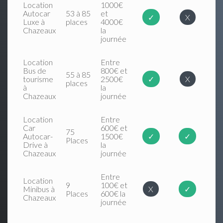
Location
1000€
Autocar
53 à 85
et
✓
X
Luxe à
places
4000€
Chazeaux
la
journée
Location
Entre
Bus de
800€ et
55 à 85
tourisme
2500€
✓
X
places
à
la
Chazeaux
journée
Location
Entre
Car
600€ et
75
Autocar-
1500€
✓
✓
Places
Drive à
la
Chazeaux
journée
Entre
Location
9
100€ et
Minibus à
X
✓
Places
600€ la
Chazeaux
journée