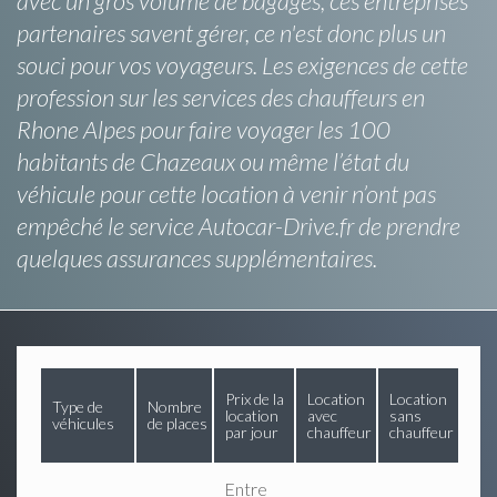
avec un gros volume de bagages, ces entreprises
partenaires savent gérer, ce n'est donc plus un
souci pour vos voyageurs. Les exigences de cette
profession sur les services des chauffeurs en
Rhone Alpes pour faire voyager les 100
habitants de Chazeaux ou même l’état du
véhicule pour cette location à venir n’ont pas
empêché le service Autocar-Drive.fr de prendre
quelques assurances supplémentaires.
Prix de la
Location
Location
Type de
Nombre
location
avec
sans
véhicules
de places
par jour
chauffeur
chauffeur
Entre