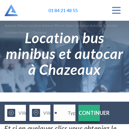
01 84 21 48 55
Autocar Drive
/
Location Autocar Rhone Alpes
/
Location Autocar Ardèche
/
Location bus
Location Autocar Chazeaux
minibus et autocar
à Chazeaux
CONTINUER
Et si en quelques clics vous obteniez le