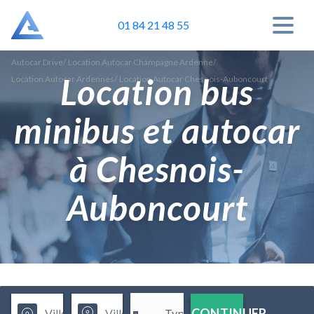
01 84 21 48 55
Autocar Drive
/
Location Autocar Champagne Ardenne
/
Location bus
Location Autocar Ardennes
/
Location Autocar Chesnois-Auboncourt
minibus et autocar
à Chesnois-
Auboncourt
CONTINUER