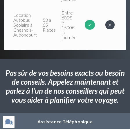
Entre
Location
600€
Autobus
53 à
et
Scolaire à
65
✓
X
1500€
Chesnois-
Places
la
Auboncourt
journée
Pas sûr de vos besoins exacts ou besoin
de conseils. Appelez maintenant et
parlez à l'un de nos conseillers qui peut
vous aider à planifier votre voyage.
Assistance Téléphonique