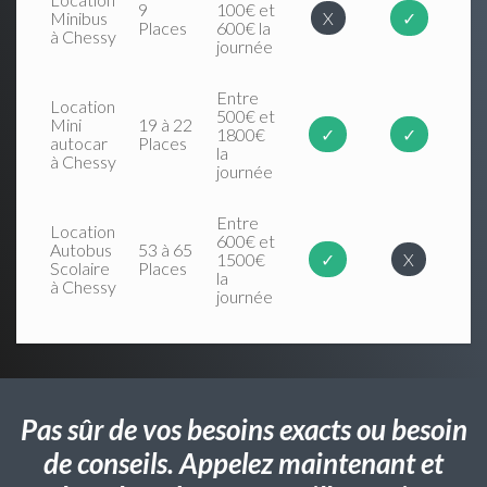
9
100€ et
Minibus
X
✓
Places
600€ la
à Chessy
journée
Entre
Location
500€ et
Mini
19 à 22
1800€
✓
✓
autocar
Places
la
à Chessy
journée
Entre
Location
600€ et
Autobus
53 à 65
1500€
✓
X
Scolaire
Places
la
à Chessy
journée
Pas sûr de vos besoins exacts ou besoin
de conseils. Appelez maintenant et