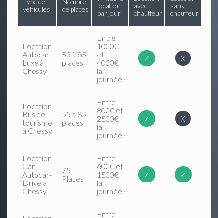
Type de
Nombre
location
avec
sans
véhicules
de places
par jour
chauffeur
chauffeur
Entre
Location
1000€
Autocar
53 à 85
et
✓
X
Luxe à
places
4000€
Chessy
la
journée
Entre
Location
800€ et
Bus de
55 à 85
2500€
✓
X
tourisme
places
la
à Chessy
journée
Location
Entre
Car
600€ et
75
Autocar-
1500€
✓
✓
Places
Drive à
la
Chessy
journée
Entre
Location