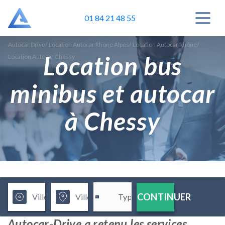
01 84 21 48 55
Autocar Drive
/
Location Autocar Rhone Alpes
/
Location Autocar Rhône
/
Location bus
Location Autocar Chessy
minibus et autocar
à Chessy
CONTINUER
Autocar-Drive a retenu les services