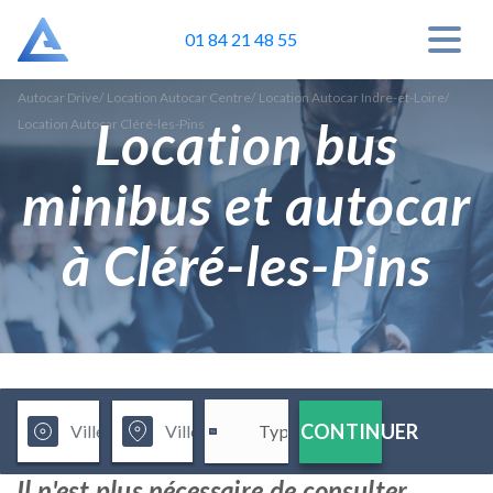
01 84 21 48 55
Autocar Drive
/
Location Autocar Centre
/
Location Autocar Indre-et-Loire
/
Location bus
Location Autocar Cléré-les-Pins
minibus et autocar
à Cléré-les-Pins
CONTINUER
Il n'est plus nécessaire de consulter