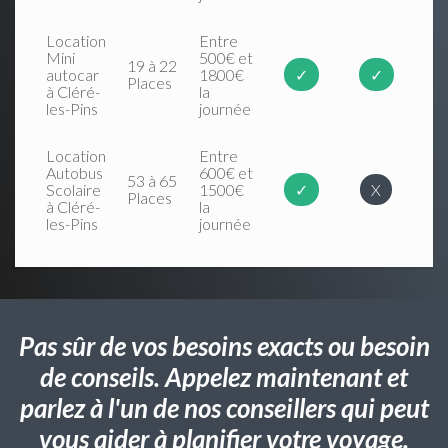
Location
Entre
Mini
500€ et
19 à 22
autocar
1800€
✓
✓
Places
à Cléré-
la
les-Pins
journée
Location
Entre
Autobus
600€ et
53 à 65
Scolaire
1500€
✓
X
Places
à Cléré-
la
les-Pins
journée
Pas sûr de vos besoins exacts ou besoin
de conseils. Appelez maintenant et
parlez à l'un de nos conseillers qui peut
vous aider à planifier votre voyage.