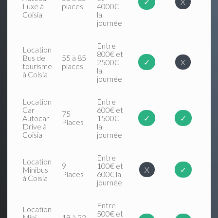
✓
X
Luxe à
places
4000€
Coisia
la
journée
Entre
Location
800€ et
Bus de
55 à 85
2500€
✓
X
tourisme
places
la
à Coisia
journée
Location
Entre
Car
600€ et
75
Autocar-
1500€
✓
✓
Places
Drive à
la
Coisia
journée
Entre
Location
9
100€ et
Minibus
X
✓
Places
600€ la
à Coisia
journée
Entre
Location
500€ et
Mini
19 à 22