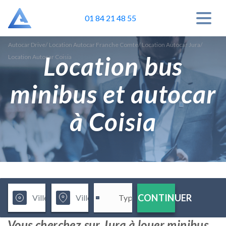
01 84 21 48 55
Autocar Drive
/
Location Autocar Franche Comte
/
Location Autocar Jura
/
Location bus
Location Autocar Coisia
minibus et autocar
à Coisia
CONTINUER
Vous cherchez sur Jura à louer minibus,