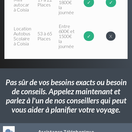
1800€
✓
✓
autocar
Places
la
à Coisia
journée
Entre
Location
600€ et
Autobus
53 à 65
1500€
✓
X
Scolaire
Places
la
à Coisia
journée
Pas sûr de vos besoins exacts ou besoin
de conseils. Appelez maintenant et
parlez à l'un de nos conseillers qui peut
vous aider à planifier votre voyage.
Assistance Téléphonique