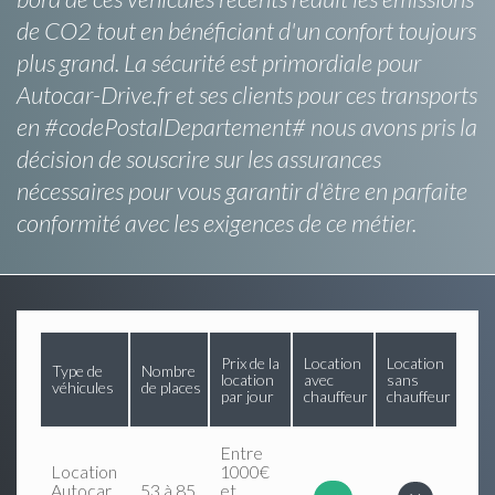
de CO2 tout en bénéficiant d'un confort toujours
plus grand. La sécurité est primordiale pour
Autocar-Drive.fr et ses clients pour ces transports
en #codePostalDepartement# nous avons pris la
décision de souscrire sur les assurances
nécessaires pour vous garantir d'être en parfaite
conformité avec les exigences de ce métier.
Prix de la
Location
Location
Type de
Nombre
location
avec
sans
véhicules
de places
par jour
chauffeur
chauffeur
Entre
Location
1000€
Autocar
53 à 85
et