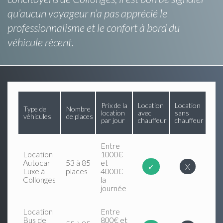
qu’aucun voyageur n’a pas apprécié le
professionnalisme et le confort à bord du
véhicule récent.
Prix de la
Location
Location
Type de
Nombre
location
avec
sans
véhicules
de places
par jour
chauffeur
chauffeur
Entre
Location
1000€
Autocar
53 à 85
et
✓
X
Luxe à
places
4000€
Collonges
la
journée
Location
Entre
Bus de
800€ et