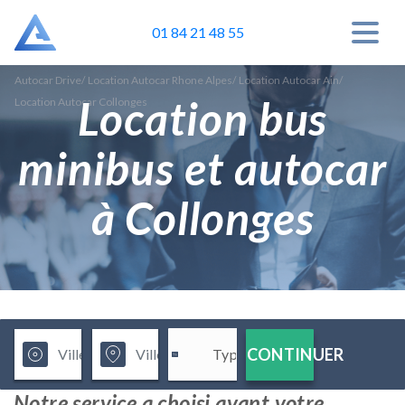
01 84 21 48 55
Autocar Drive
/
Location Autocar Rhone Alpes
/
Location Autocar Ain
/
Location bus
Location Autocar Collonges
minibus et autocar
à Collonges
CONTINUER
Notre service a choisi avant votre