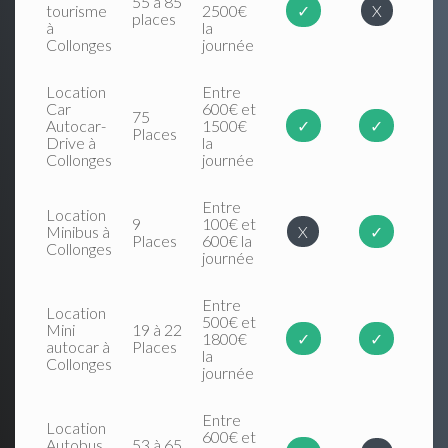
55 à 85
tourisme
2500€
✓
X
places
à
la
Collonges
journée
Location
Entre
Car
600€ et
75
Autocar-
1500€
✓
✓
Places
Drive à
la
Collonges
journée
Entre
Location
9
100€ et
Minibus à
X
✓
Places
600€ la
Collonges
journée
Entre
Location
500€ et
Mini
19 à 22
1800€
✓
✓
autocar à
Places
la
Collonges
journée
Entre
Location
600€ et
Autobus
53 à 65