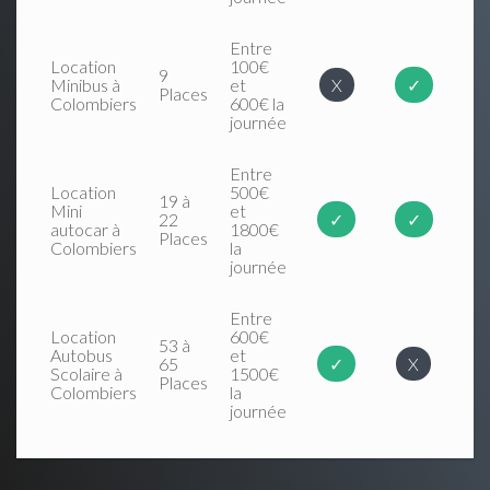
Entre
Location
100€
9
Minibus à
et
X
✓
Places
Colombiers
600€ la
journée
Entre
Location
500€
19 à
Mini
et
22
✓
✓
autocar à
1800€
Places
Colombiers
la
journée
Entre
Location
600€
53 à
Autobus
et
65
✓
X
Scolaire à
1500€
Places
Colombiers
la
journée