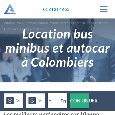
01 84 21 48 55
Autocar Drive
/
Location Autocar Poitou Charente
/
Location Autocar Vienne
/
Location bus
Location Autocar Colombiers
minibus et autocar
à Colombiers
CONTINUER
Les meilleurs partenaires sur Vienne