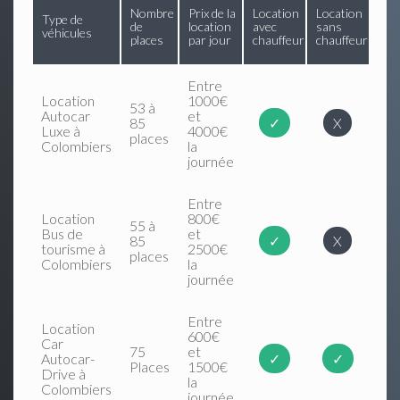
Nombre
Prix de la
Location
Location
Type de
de
location
avec
sans
véhicules
places
par jour
chauffeur
chauffeur
Entre
Location
1000€
53 à
Autocar
et
85
✓
X
Luxe à
4000€
places
Colombiers
la
journée
Entre
Location
800€
55 à
Bus de
et
85
✓
X
tourisme à
2500€
places
Colombiers
la
journée
Entre
Location
600€
Car
75
et
Autocar-
✓
✓
Places
1500€
Drive à
la
Colombiers
journée