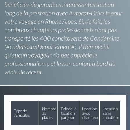
bénéficiez de garanties intéressantes tout au
long de la prestation avec Autocar-Drive.fr pour
votre voyage en Rhone Alpes. Si, de fait, les
nombreux chauffeurs professionnels n’ont pas
transporté les 400 concitoyens de Condamine
(#codePostalDepartement#), il n’empêche
qu’aucun voyageur n’a pas apprécié le
professionnalisme et le bon confort à bord du
véhicule récent.
Nombre
Prix de la
Location
Location
Type de
de
location
avec
sans
véhicules
places
par jour
chauffeur
chauffeur