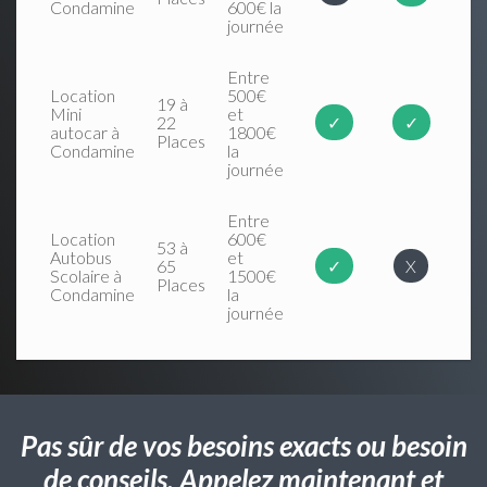
Condamine
600€ la
journée
Entre
Location
500€
19 à
Mini
et
22
✓
✓
autocar à
1800€
Places
Condamine
la
journée
Entre
Location
600€
53 à
Autobus
et
65
✓
X
Scolaire à
1500€
Places
Condamine
la
journée
Pas sûr de vos besoins exacts ou besoin
de conseils. Appelez maintenant et