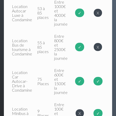
Entre
Location
1000€
53 à
Autocar
et
85
✓
X
Luxe à
4000€
places
Condamine
la
journée
Entre
Location
800€
55 à
Bus de
et
85
✓
X
tourisme à
2500€
places
Condamine
la
journée
Entre
Location
600€
Car
75
et
Autocar-
✓
✓
Places
1500€
Drive à
la
Condamine
journée
Entre
Location
100€
9
Minibus à
et
X
✓
Places