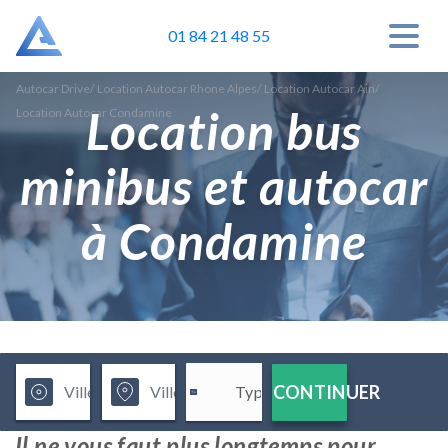
01 84 21 48 55
Autocar Drive
/
Location Autocar Rhone Alpes
/
Location Autocar Ain
/
Location bus
Location Autocar Condamine
minibus et autocar
à Condamine
CONTINUER
Il ne vous faut plus longtemps pour