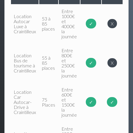
Entre
Location
1000€
53 à
Autocar
et
85
✓
X
Luxe à
4000€
places
Craintilleux
la
journée
Entre
Location
800€
55 à
Bus de
et
85
✓
X
tourisme à
2500€
places
Craintilleux
la
journée
Entre
Location
600€
Car
75
et
Autocar-
✓
✓
Places
1500€
Drive à
la
Craintilleux
journée
Entre