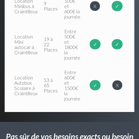
Location
100€
9
Minibus à
et
X
✓
Places
Craintilleux
600€ la
journée
Entre
Location
500€
19 à
Mini
et
22
✓
✓
autocar à
1800€
Places
Craintilleux
la
journée
Entre
Location
600€
53 à
Autobus
et
65
✓
X
Scolaire à
1500€
Places
Craintilleux
la
journée
Pas sûr de vos besoins exacts ou besoin