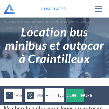
01 84 21 48 55
Autocar Drive
/
Location Autocar Rhone Alpes
/
Location Autocar Loire
/
Location bus
Location Autocar Craintilleux
minibus et autocar
à Craintilleux
CONTINUER
Ne cherchez plus pour louer un autocar