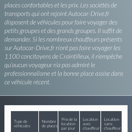
places confortables et les prix. Les sociétés de
transports qui ont rejoint Autocar-Drive.fr
disposent de véhicules pour faire voyager des
petits groupes et des grands groupes. Il suffit de
demander. Si les nombreux chauffeurs présents
sur Autocar-Drive.fr n’ont pas faire voyager les
1100 concitoyens de Craintilleux, il n’empêche
qu’aucun voyageur n’a pas admiré le
professionnalisme et la bonne place assise dans
ce véhicule récent.
Prix de la
Location
Location
Type de
Nombre
location
avec
sans
véhicules
de places
par jour
chauffeur
chauffeur