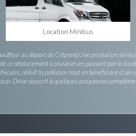
Location Minibus
ffeur au départ de Crépand.Une prestation sérieuse, 
e de ce déplacement à plusieurs en passant par la lo
éhicules, réduit la pollution tout en bénéficiant d'un 
car-Drive souscrit à quelques assurances complémenta