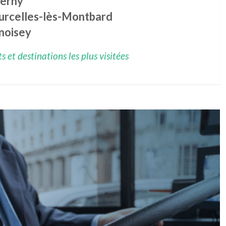
serny
urcelles-lès-Montbard
noisey
 et destinations les plus visitées