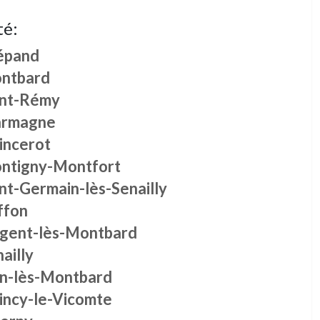
té:
épand
ntbard
int-Rémy
rmagne
incerot
ntigny-Montfort
nt-Germain-lès-Senailly
ffon
gent-lès-Montbard
ailly
in-lès-Montbard
incy-le-Vicomte