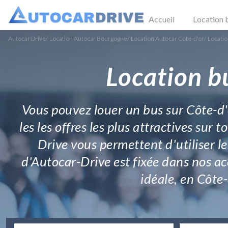
Accueil
Location 
Autocar Drive
/
Location Autocar Bourgogne
/
Location Autocar Côte-d'or
/
Locati
Location b
Vous pouvez louer un bus sur Côte-d'o
les les offres les plus attractives sur
Drive vous permettent d'utiliser l
d'Autocar-Drive est fixée dans nos acc
idéale, en Côte-