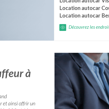
Location autocar
Vi
Location autocar
Co
Location autocar
Be
Découvrez les endroits
ffeur à
pand
et ainsi offrir un