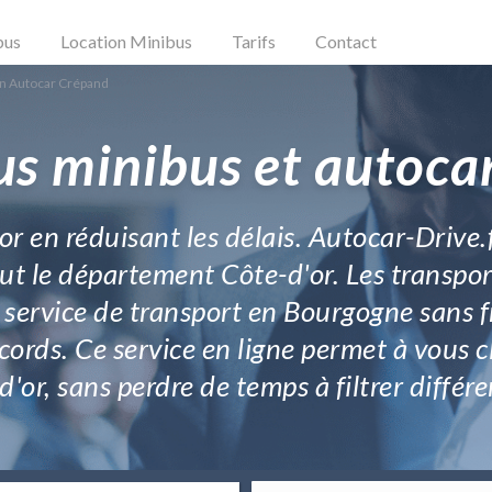
bus
Location Minibus
Tarifs
Contact
on Autocar Crépand
us minibus et autoca
r en réduisant les délais. Autocar-Drive
 tout le département Côte-d'or. Les transpo
e service de transport en Bourgogne sans f
ords. Ce service en ligne permet à vous cl
d'or, sans perdre de temps à filtrer différe