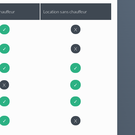
hauffeur
Location sans chauffeur
✓
X
✓
X
✓
✓
X
✓
✓
✓
✓
X