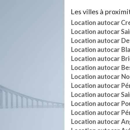
Les villes à proximi
Location autocar
Cr
Location autocar
Sa
Location autocar
De
Location autocar
Bl
Location autocar
Br
Location autocar
Be
Location autocar
No
Location autocar
Pér
Location autocar
Sai
Location autocar
Po
Location autocar
Pé
Location autocar
An