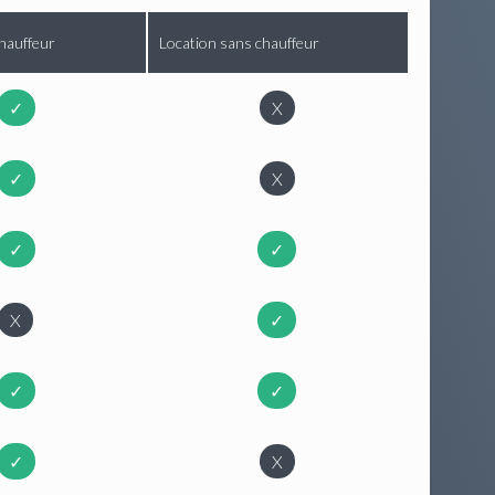
hauffeur
Location sans chauffeur
✓
X
✓
X
✓
✓
X
✓
✓
✓
✓
X