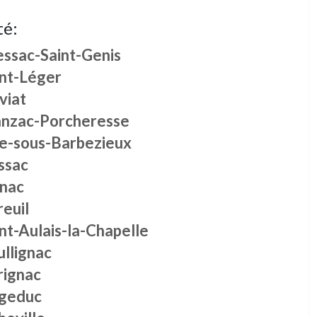
té:
essac-Saint-Genis
int-Léger
viat
anzac-Porcheresse
ie-sous-Barbezieux
ssac
nac
euil
nt-Aulais-la-Chapelle
ullignac
rignac
geduc