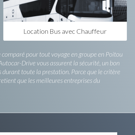
Location Bus avec Chauffeur
être comparé pour tout voyage en groupe en Poitou
 Autocar-Drive vous assurent la sécurité, un bon
 durant toute la prestation. Parce que le critère
retient que les meilleures entreprises du