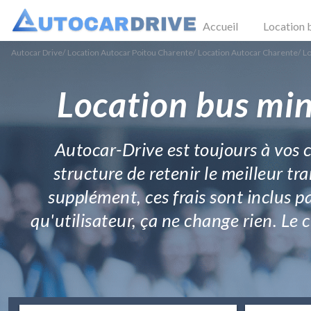
Accueil
Location 
Autocar Drive
/
Location Autocar Poitou Charente
/
Location Autocar Charente
/
Lo
Location bus min
Autocar-Drive est toujours à vos 
structure de retenir le meilleur tr
supplément, ces frais sont inclus p
qu'utilisateur, ça ne change rien. Le