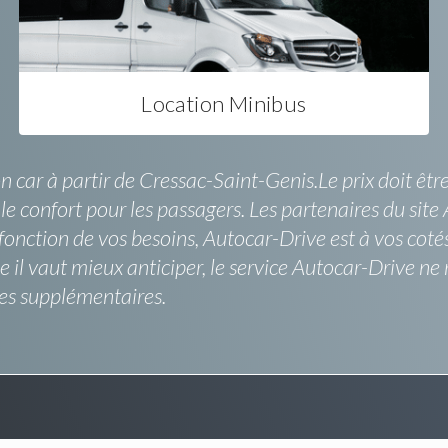
Location Minibus
ion car à partir de Cressac-Saint-Genis.Le prix doit 
 le confort pour les passagers. Les partenaires du site
fonction de vos besoins, Autocar-Drive est à vos cotés
pe il vaut mieux anticiper, le service Autocar-Drive ne 
es supplémentaires.