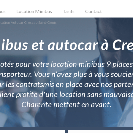
bus
Location Minibus
Tarifs
Contact
cation Autocar Cressac-Saint-Genis
ibus et autocar à Cr
cotés pour votre location minibus 9 places
ansporteur. Vous n'avez plus à vous soucie
ar les contratsmis en place avec nos part
 client profite d'une location sans mauvai
Charente mettent en avant.