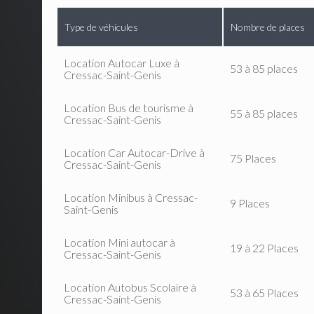
Type de véhicules
Nombre de places
Location Autocar Luxe à
53 à 85 places
Cressac-Saint-Genis
Location Bus de tourisme à
55 à 85 places
Cressac-Saint-Genis
Location Car Autocar-Drive à
75 Places
Cressac-Saint-Genis
Location Minibus à Cressac-
9 Places
Saint-Genis
Location Mini autocar à
19 à 22 Places
Cressac-Saint-Genis
Location Autobus Scolaire à
53 à 65 Places
Cressac-Saint-Genis