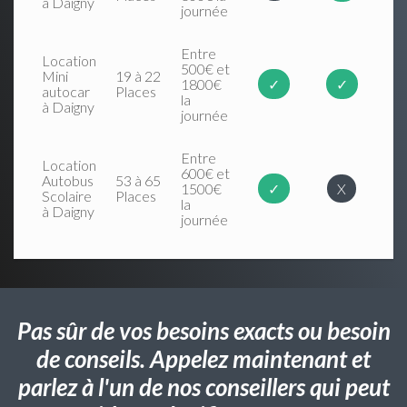
à Daigny
journée
Entre
Location
500€ et
Mini
19 à 22
1800€
✓
✓
autocar
Places
la
à Daigny
journée
Entre
Location
600€ et
Autobus
53 à 65
1500€
✓
X
Scolaire
Places
la
à Daigny
journée
Pas sûr de vos besoins exacts ou besoin
de conseils. Appelez maintenant et
parlez à l'un de nos conseillers qui peut