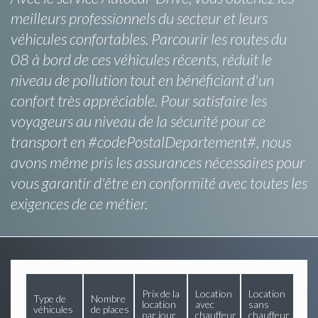
meilleurs professionnels du secteur et leurs
véhicules confortables. Parcourir les routes du
08 à bord de ces véhicules récents, réduit le
niveau de pollution tout en bénéficiant d'un
confort très appréciable. Pour satisfaire les
voyageurs au niveau de la sécurité pour ce
transport en #codePostalDepartement#, nous
avons même pris les assurances nécessaires pour
vous garantir d'être en conformité avec toutes les
exigences de ce métier.
Prix de la
Location
Location
Type de
Nombre
location
avec
sans
véhicules
de places
par jour
chauffeur
chauffeur