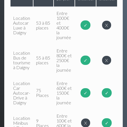
Entre
Location
1000€
Autocar
53 à 85
et
✓
X
Luxe à
places
4000€
Daigny
la
journée
Entre
Location
800€ et
Bus de
55 à 85
2500€
✓
X
tourisme
places
la
à Daigny
journée
Location
Entre
Car
600€ et
75
Autocar-
1500€
✓
✓
Places
Drive à
la
Daigny
journée
Entre
Location
9
100€ et
Minibus
X
✓
Places
600€ la