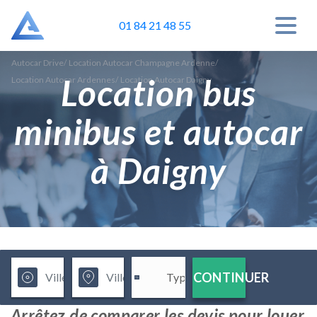
01 84 21 48 55
Autocar Drive
/
Location Autocar Champagne Ardenne
/
Location bus
Location Autocar Ardennes
/
Location Autocar Daigny
minibus et autocar
à Daigny
CONTINUER
Arrêtez de comparer les devis pour louer