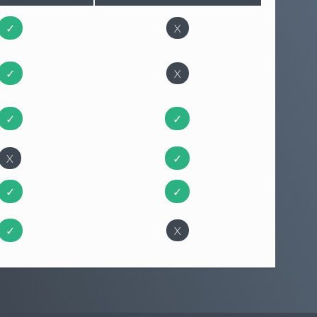
✓
X
✓
X
✓
✓
X
✓
✓
✓
✓
X