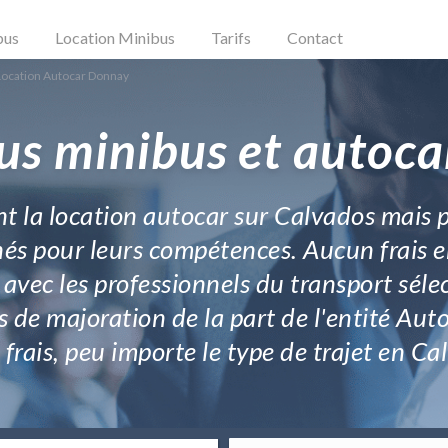
bus
Location Minibus
Tarifs
Contact
Location Autocar Donnay
us minibus et autoc
 la location autocar sur Calvados mais pl
és pour leurs compétences. Aucun frais en 
 avec les professionnels du transport sélec
as de majoration de la part de l'entité Auto
 frais, peu importe le type de trajet en Ca