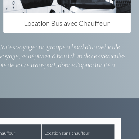
Location Bus avec Chauffeur
s faites voyager un groupe à bord d'un véhicule
 voyage, se déplacer à bord d'un de ces véhicules
le de votre transport, donne l'opportunité à
hauffeur
Location sans chauffeur