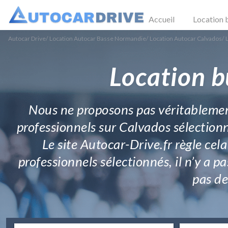
Accueil
Location 
Autocar Drive
/
Location Autocar Basse Normandie
/
Location Autocar Calvados
/
Location b
Nous ne proposons pas véritablement
professionnels sur Calvados sélectionn
Le site Autocar-Drive.fr règle cela
professionnels sélectionnés, il n’y a p
pas de