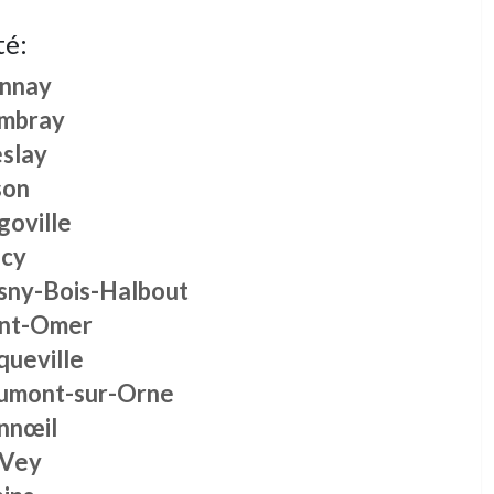
té:
nnay
mbray
slay
son
goville
acy
sny-Bois-Halbout
int-Omer
queville
umont-sur-Orne
nnœil
 Vey