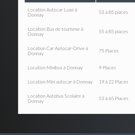
Location Autocar Luxe à
53 à 85 places
Donnay
Location Bus de tourisme à
55 à 85 places
Donnay
Location Car Autocar-Drive à
75 Places
Donnay
Location Minibus à Donnay
9 Places
Location Mini autocar à Donnay
19 à 22 Places
Location Autobus Scolaire à
53 à 65 Places
Donnay