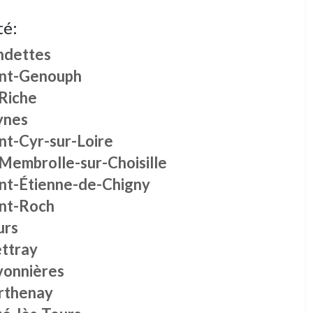
té:
ndettes
int-Genouph
 Riche
ynes
nt-Cyr-sur-Loire
 Membrolle-sur-Choisille
int-Étienne-de-Chigny
int-Roch
urs
ttray
vonnières
rthenay