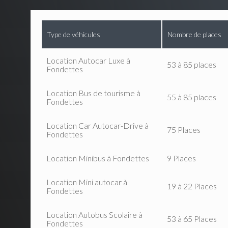
Type de véhicules
Nombre de places
Location Autocar Luxe à
53 à 85 places
Fondettes
Location Bus de tourisme à
55 à 85 places
Fondettes
Location Car Autocar-Drive à
75 Places
Fondettes
Location Minibus à Fondettes
9 Places
Location Mini autocar à
19 à 22 Places
Fondettes
Location Autobus Scolaire à
53 à 65 Places
Fondettes