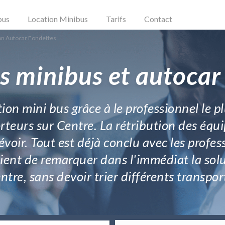
bus
Location Minibus
Tarifs
Contact
on Autocar Fondettes
s minibus et autocar
ation mini bus grâce à le professionnel le 
teurs sur Centre. La rétribution des équi
révoir. Tout est déjà conclu avec les profe
ient de remarquer dans l'immédiat la solu
ntre, sans devoir trier différents transpor