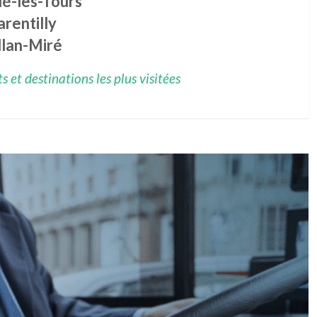
ué-lès-Tours
rentilly
llan-Miré
 et destinations les plus visitées