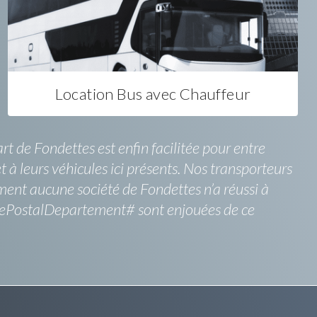
Location Bus avec Chauffeur
t de Fondettes est enfin facilitée pour entre
et à leurs véhicules ici présents. Nos transporteurs
ment aucune société de Fondettes n’a réussi à
odePostalDepartement# sont enjouées de ce