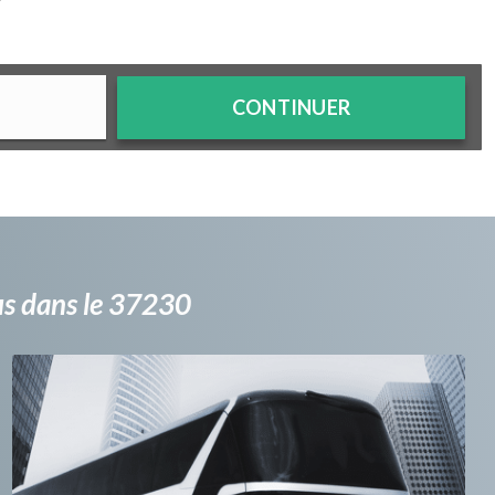
?
CONTINUER
bus dans le 37230