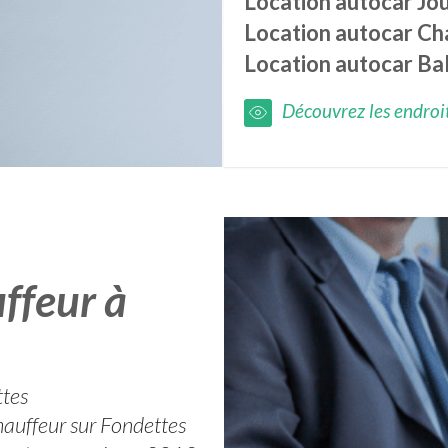
Location autocar
Jo
Location autocar
Cha
Location autocar
Ba
Découvrez les endroits
ffeur à
ttes
hauffeur sur Fondettes