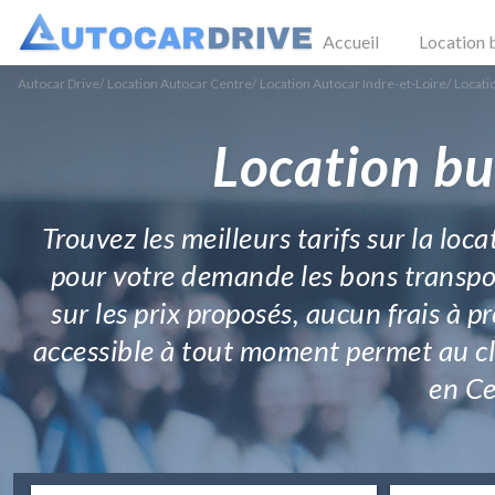
Accueil
Location 
Autocar Drive
/
Location Autocar Centre
/
Location Autocar Indre-et-Loire
/
Locati
Location bu
Trouvez les meilleurs tarifs sur la loc
pour votre demande les bons transpor
sur les prix proposés, aucun frais à p
accessible à tout moment permet au cl
en Ce