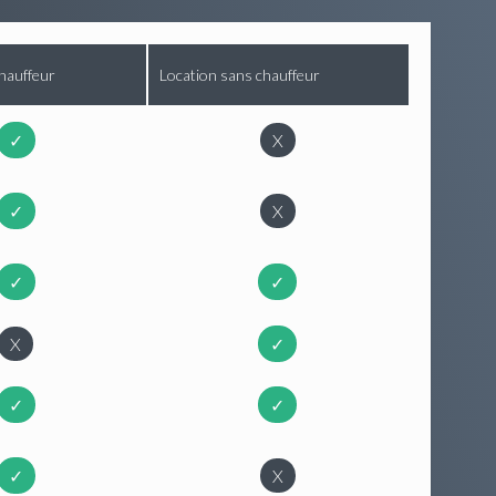
hauffeur
Location sans chauffeur
✓
X
✓
X
✓
✓
X
✓
✓
✓
✓
X