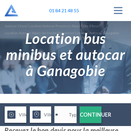
01 84 21 48 55
Autocar Drive
/
Location Autocar Provence Alpes Côte d'Azur
/
Location bus
Location Autocar Alpes-de-Haute-Provence
/
Location Autocar Ganagobie
minibus et autocar
à Ganagobie
CONTINUER
Recevez le bon devis pour la meilleure