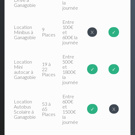
la
Ganagobie
journée
Entre
Location
100€
9
Minibus à
et
X
✓
Places
Ganagobie
600€ la
journée
Entre
Location
500€
19 à
Mini
et
22
✓
✓
autocar à
1800€
Places
Ganagobie
la
journée
Entre
Location
600€
53 à
Autobus
et
65
✓
X
Scolaire à
1500€
Places
Ganagobie
la
journée