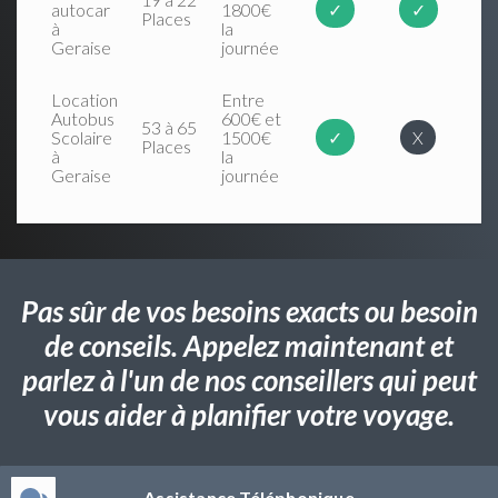
autocar
1800€
✓
✓
Places
à
la
Geraise
journée
Location
Entre
Autobus
600€ et
53 à 65
Scolaire
1500€
✓
X
Places
à
la
Geraise
journée
Pas sûr de vos besoins exacts ou besoin
de conseils. Appelez maintenant et
parlez à l'un de nos conseillers qui peut
vous aider à planifier votre voyage.
Assistance Téléphonique