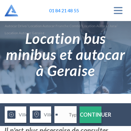
01 84 21 48 55
Autocar Drive
/
Location Autocar Franche Comte
/
Location Autocar Jura
/
Location bus
Location Autocar Geraise
minibus et autocar
à Geraise
CONTINUER
Il n'est plus nécessaire de consulter