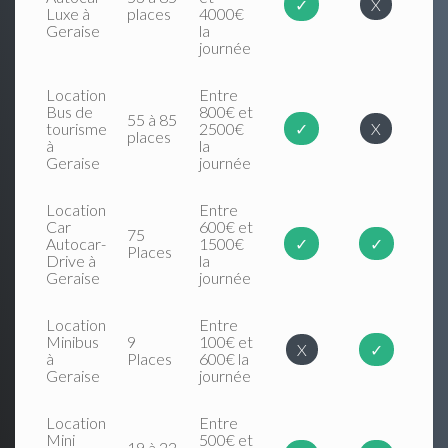
✓
X
Luxe à
places
4000€
Geraise
la
journée
Location
Entre
Bus de
800€ et
55 à 85
tourisme
2500€
✓
X
places
à
la
Geraise
journée
Location
Entre
Car
600€ et
75
Autocar-
1500€
✓
✓
Places
Drive à
la
Geraise
journée
Location
Entre
Minibus
9
100€ et
X
✓
à
Places
600€ la
Geraise
journée
Location
Entre
Mini
500€ et
19 à 22