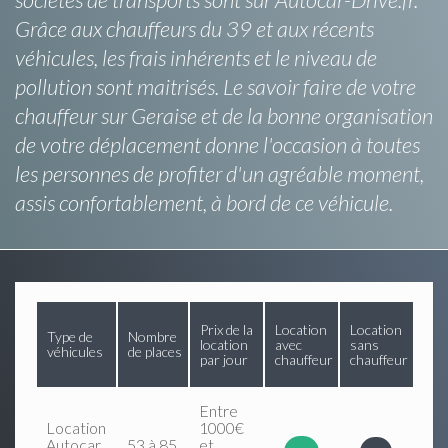
Grâce aux chauffeurs du 39 et aux récents
véhicules, les frais inhérents et le niveau de
pollution sont maitrisés. Le savoir faire de votre
chauffeur sur Geraise et de la bonne organisation
de votre déplacement donne l'occasion à toutes
les personnes de profiter d'un agréable moment,
assis confortablement, à bord de ce véhicule.
Prix de la
Location
Location
Type de
Nombre
location
avec
sans
véhicules
de places
par jour
chauffeur
chauffeur
Entre
Location
1000€
Autocar
53 à 85
et