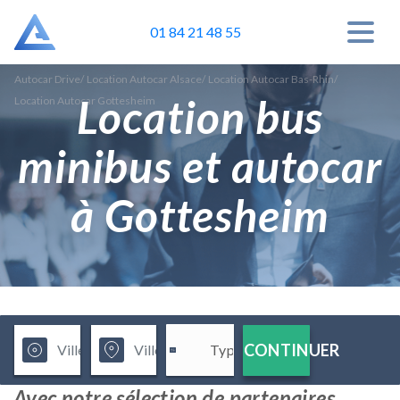
01 84 21 48 55
Autocar Drive
/
Location Autocar Alsace
/
Location Autocar Bas-Rhin
/
Location bus
Location Autocar Gottesheim
minibus et autocar
à Gottesheim
CONTINUER
Avec notre sélection de partenaires,