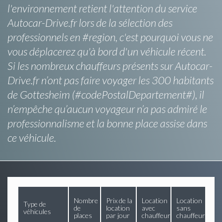
l'environnement retient l'attention du service
Autocar-Drive.fr lors de la sélection des
professionnels en #region, c'est pourquoi vous ne
vous déplacerez qu'à bord d'un véhicule récent.
Si les nombreux chauffeurs présents sur Autocar-
Drive.fr n’ont pas faire voyager les 300 habitants
de Gottesheim (#codePostalDepartement#), il
n’empêche qu’aucun voyageur n’a pas admiré le
professionnalisme et la bonne place assise dans
ce véhicule.
Nombre
Prix de la
Location
Location
Type de
de
location
avec
sans
véhicules
places
par jour
chauffeur
chauffeur