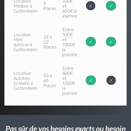
Location
100€
9
Minibus à
et
X
✓
Places
Gottesheim
600€ la
journée
Entre
Location
500€
19 à
Mini
et
22
✓
✓
autocar à
1800€
Places
Gottesheim
la
journée
Entre
Location
600€
53 à
Autobus
et
65
✓
X
Scolaire à
1500€
Places
Gottesheim
la
journée
Pas sûr de vos besoins exacts ou besoin