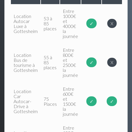
Entre
Location
1000€
53 à
Autocar
et
85
✓
X
Luxe à
4000€
places
Gottesheim
la
journée
Entre
Location
800€
55 à
Bus de
et
85
✓
X
tourisme à
2500€
places
Gottesheim
la
journée
Entre
Location
600€
Car
75
et
Autocar-
✓
✓
Places
1500€
Drive à
la
Gottesheim
journée
Entre