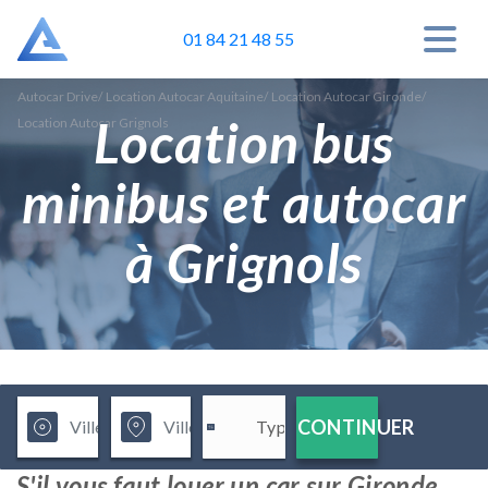
01 84 21 48 55
Autocar Drive
/
Location Autocar Aquitaine
/
Location Autocar Gironde
/
Location bus
Location Autocar Grignols
minibus et autocar
à Grignols
CONTINUER
S'il vous faut louer un car sur Gironde,