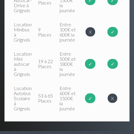
Autocar-
1500€
✓
✓
Places
Drive à
la
Grignols
journée
Location
Entre
Minibus
9
100€ et
X
✓
à
Places
600€ la
Grignols
journée
Location
Entre
Mini
500€ et
19 à 22
autocar
1800€
✓
✓
Places
à
la
Grignols
journée
Location
Entre
Autobus
600€ et
53 à 65
Scolaire
1500€
✓
X
Places
à
la
Grignols
journée