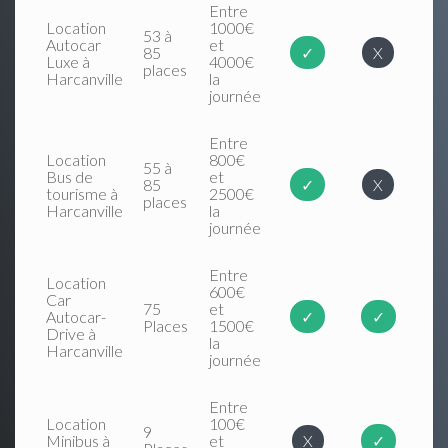
Entre
Location
1000€
53 à
Autocar
et
85
✓
X
Luxe à
4000€
places
Harcanville
la
journée
Entre
Location
800€
55 à
Bus de
et
85
✓
X
tourisme à
2500€
places
Harcanville
la
journée
Entre
Location
600€
Car
75
et
Autocar-
✓
✓
Places
1500€
Drive à
la
Harcanville
journée
Entre
Location
100€
9
Minibus à
et
X
✓