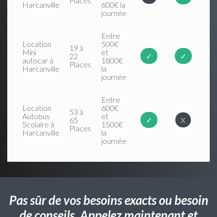
Places
Harcanville
600€ la
journée
Entre
Location
500€
19 à
Mini
et
22
✓
✓
autocar à
1800€
Places
Harcanville
la
journée
Entre
Location
600€
53 à
Autobus
et
65
✓
X
Scolaire à
1500€
Places
Harcanville
la
journée
Pas sûr de vos besoins exacts ou besoin
de conseils. Appelez maintenant et