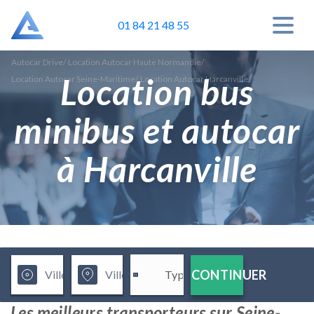
01 84 21 48 55
Autocar Drive
/
Location Autocar Haute Normandie
/
Location bus
Location Autocar Seine-Maritime
/
Location Autocar Harcanville
minibus et autocar
à Harcanville
CONTINUER
Les meilleurs transporteurs sur Seine-