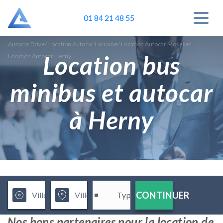
01 84 21 48 55
Autocar Drive
/
Location Autocar Lorraine
/
Location Autocar Moselle
/
Location bus
Location Autocar Herny
minibus et autocar
à Herny
CONTINUER
Nos bons partenaires pour la location de