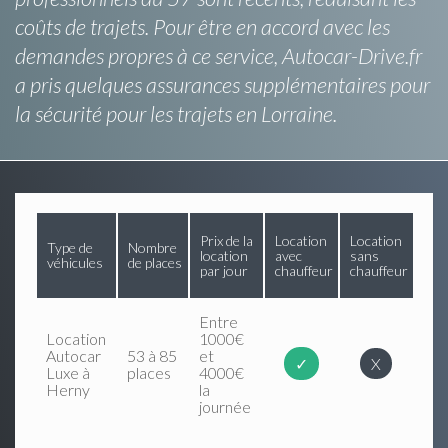
coûts de trajets. Pour être en accord avec les
demandes propres à ce service, Autocar-Drive.fr
a pris quelques assurances supplémentaires pour
la sécurité pour les trajets en Lorraine.
Prix de la
Location
Location
Type de
Nombre
location
avec
sans
véhicules
de places
par jour
chauffeur
chauffeur
Entre
Location
1000€
Autocar
53 à 85
et
✓
X
Luxe à
places
4000€
Herny
la
journée