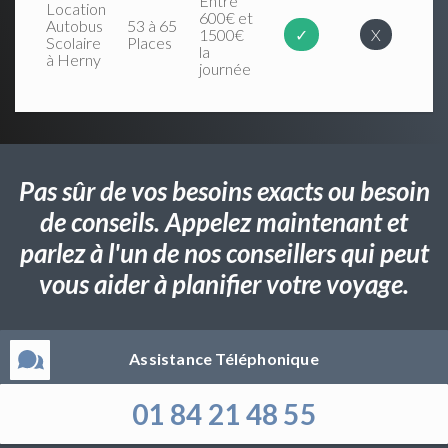
Entre
Location
600€ et
Autobus
53 à 65
1500€
✓
X
Scolaire
Places
la
à Herny
journée
Pas sûr de vos besoins exacts ou besoin
de conseils. Appelez maintenant et
parlez à l'un de nos conseillers qui peut
vous aider à planifier votre voyage.
Assistance Téléphonique
01 84 21 48 55