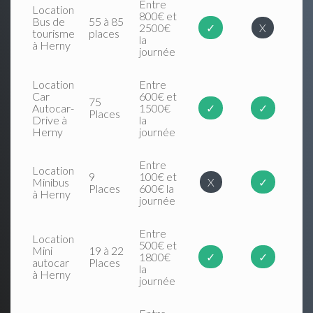
Entre
Location
800€ et
Bus de
55 à 85
2500€
✓
X
tourisme
places
la
à Herny
journée
Location
Entre
Car
600€ et
75
Autocar-
1500€
✓
✓
Places
Drive à
la
Herny
journée
Entre
Location
9
100€ et
Minibus
X
✓
Places
600€ la
à Herny
journée
Entre
Location
500€ et
Mini
19 à 22
1800€
✓
✓
autocar
Places
la
à Herny
journée